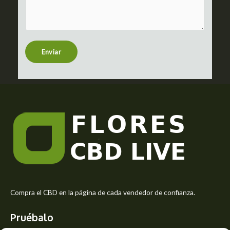
m
c
m
t
e
n
t
Enviar
o
r
M
e
s
s
a
g
e
*
Compra el CBD en la página de cada vendedor de confianza.
Pruébalo