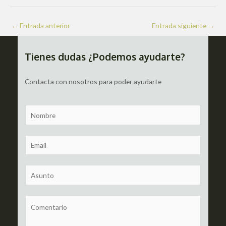
Navegación
←
Entrada anterior
Entrada siguiente
→
de
entradas
Tienes dudas ¿Podemos ayudarte?
Contacta con nosotros para poder ayudarte
N
a
m
E
e
m
a
S
i
u
l
b
C
*
j
o
e