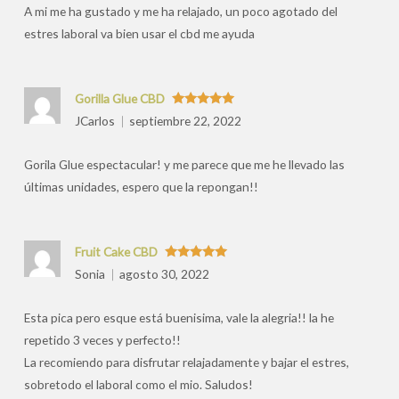
A mi me ha gustado y me ha relajado, un poco agotado del
estres laboral va bien usar el cbd me ayuda
Gorilla Glue CBD
Valorado
JCarlos
septiembre 22, 2022
con
5
de 5
Gorila Glue espectacular! y me parece que me he llevado las
últimas unidades, espero que la repongan!!
Fruit Cake CBD
Valorado
Sonia
agosto 30, 2022
con
5
de 5
Esta pica pero esque está buenisima, vale la alegria!! la he
repetido 3 veces y perfecto!!
La recomiendo para disfrutar relajadamente y bajar el estres,
sobretodo el laboral como el mio. Saludos!