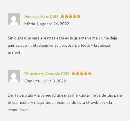
Amnesia Haze CBD
Valorado
Mieria
agosto 24, 2022
con
5
de 5
Sin duda que para el estres esta es la que me va mejor, me deja
amnesiado jjjj, el relajamiento corporal perfecto y la cabeza
perfecta
Strawberry Amnesia CBD
Valorado
Gianluca
julio 3, 2022
con
5
de 5
De las baratas y la variedad que más me gusta, me va de lujo para
desconectar y relajarme, la recomiendo esta strawberry y la
lemon haze