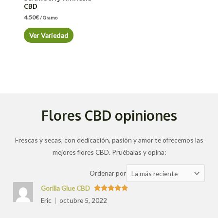
CBD
4.50
€
/ Gramo
Ver Variedad
Flores CBD opiniones
Frescas y secas, con dedicación, pasión y amor te ofrecemos las
mejores flores CBD. Pruébalas y opina:
Ordenar
Ordenar por
las
Gorilla Glue CBD
valoraciones
Valorado
Eric
octubre 5, 2022
con
5
de 5
por