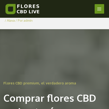
Comprar Flores CBD en
Ir
al
Lantarón
Main
contenido
/
Alava
/ Por
admin
Men
Flores CBD premium, el verdadero aroma
Comprar flores CBD