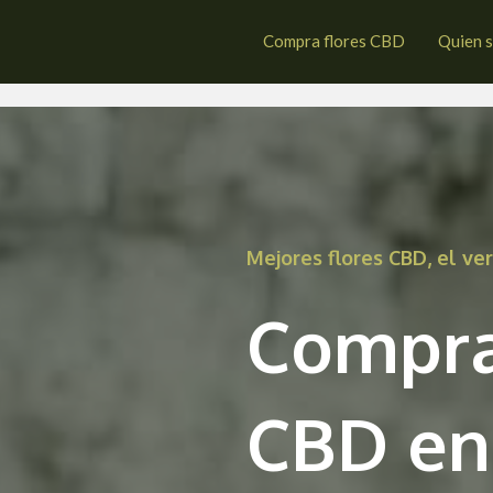
desma de la Cogolla
Compra flores CBD
Quien 
Mejores flores CBD, el v
Compra
CBD en