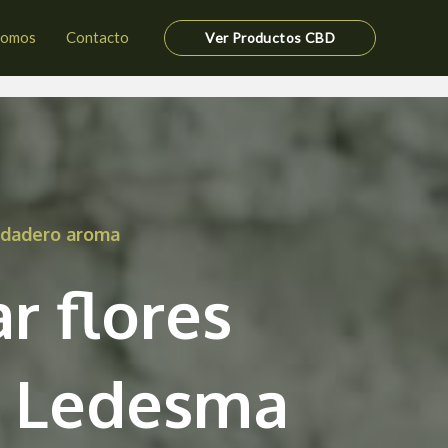
somos
Contacto
Ver Productos CBD
erdadero aroma
r flores
 Ledesma