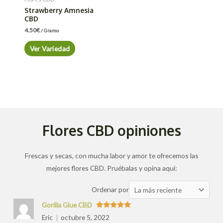
Strawberry Amnesia
CBD
4.50
€
/ Gramo
Ver Variedad
Flores CBD opiniones
Frescas y secas, con mucha labor y amor te ofrecemos las
mejores flores CBD. Pruébalas y opina aquí:
Ordenar
Ordenar por
las
Gorilla Glue CBD
valoraciones
Valorado
Eric
octubre 5, 2022
con
5
de 5