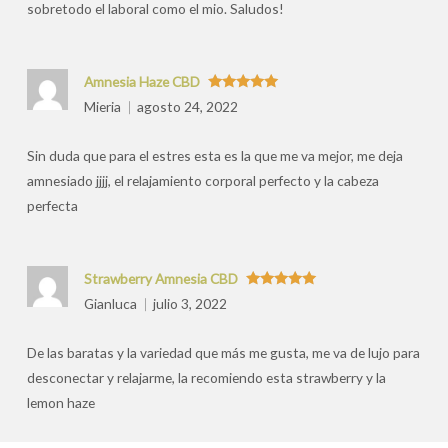
sobretodo el laboral como el mio. Saludos!
Amnesia Haze CBD
Valorado
Mieria
agosto 24, 2022
con
5
de 5
Sin duda que para el estres esta es la que me va mejor, me deja
amnesiado jjjj, el relajamiento corporal perfecto y la cabeza
perfecta
Strawberry Amnesia CBD
Valorado
Gianluca
julio 3, 2022
con
5
de 5
De las baratas y la variedad que más me gusta, me va de lujo para
desconectar y relajarme, la recomiendo esta strawberry y la
lemon haze