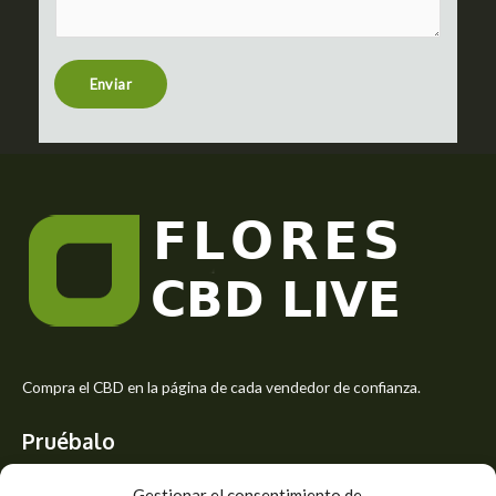
m
t
e
n
t
Enviar
o
r
M
e
s
s
a
g
e
*
Compra el CBD en la página de cada vendedor de confianza.
Pruébalo
Siente el mejor aroma de las flores CBD y usa los beneficios del
Gestionar el consentimiento de