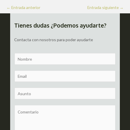
Navegación
←
Entrada anterior
Entrada siguiente
→
de
entradas
Tienes dudas ¿Podemos ayudarte?
Contacta con nosotros para poder ayudarte
N
a
m
E
e
m
a
S
i
u
l
b
C
*
j
o
e
m
c