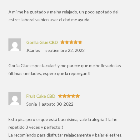
por
A mi me ha gustado y me ha relajado, un poco agotado del
estres laboral va bien usar el cbd me ayuda
Gorilla Glue CBD
Valorado
JCarlos
septiembre 22, 2022
con
5
de 5
Gorila Glue espectacular! y me parece que me he llevado las
últimas unidades, espero que la repongan!!
Fruit Cake CBD
Valorado
Sonia
agosto 30, 2022
con
5
de 5
Esta pica pero esque está buenisima, vale la alegria!! la he
repetido 3 veces y perfecto!!
La recomiendo para disfrutar relajadamente y bajar el estres,