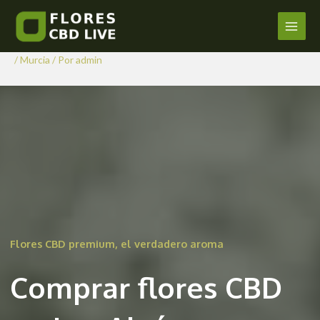
Comprar Flores CBD en Los
Ir
al
Alcázares
Main
contenido
/
Murcia
/ Por
admin
Men
Flores CBD premium, el verdadero aroma
Comprar flores CBD