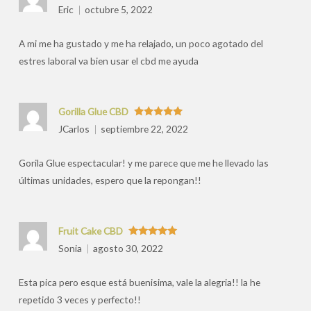
valoraciones
Valorado
Eric
octubre 5, 2022
con
5
de 5
por
A mi me ha gustado y me ha relajado, un poco agotado del
estres laboral va bien usar el cbd me ayuda
Gorilla Glue CBD
Valorado
JCarlos
septiembre 22, 2022
con
5
de 5
Gorila Glue espectacular! y me parece que me he llevado las
últimas unidades, espero que la repongan!!
Fruit Cake CBD
Valorado
Sonia
agosto 30, 2022
con
5
de 5
Esta pica pero esque está buenisima, vale la alegria!! la he
repetido 3 veces y perfecto!!