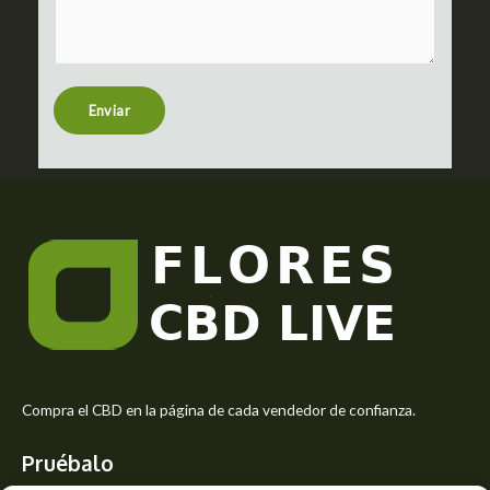
m
c
m
t
e
n
t
Enviar
o
r
M
e
s
s
a
g
e
*
Compra el CBD en la página de cada vendedor de confianza.
Pruébalo