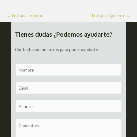
Navegación
←
Entrada anterior
Entrada siguiente
→
de
entradas
Tienes dudas ¿Podemos ayudarte?
Contacta con nosotros para poder ayudarte
N
a
m
E
e
m
a
S
i
u
l
b
C
*
j
o
e