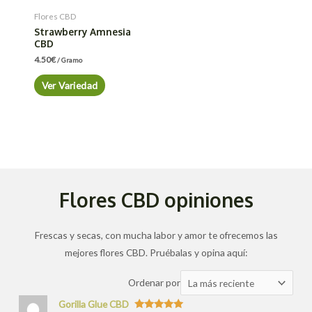
Flores CBD
Strawberry Amnesia
CBD
4.50
€
/ Gramo
Ver Variedad
Flores CBD opiniones
Frescas y secas, con mucha labor y amor te ofrecemos las
mejores flores CBD. Pruébalas y opina aquí:
Ordenar
Ordenar por
las
Gorilla Glue CBD