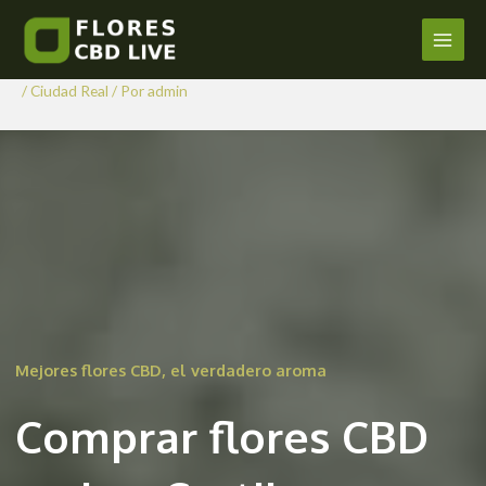
Comprar Flores CBD en Los
Ir
al
Cortijos
Main
contenido
/
Ciudad Real
/ Por
admin
Men
Mejores flores CBD, el verdadero aroma
Comprar flores CBD