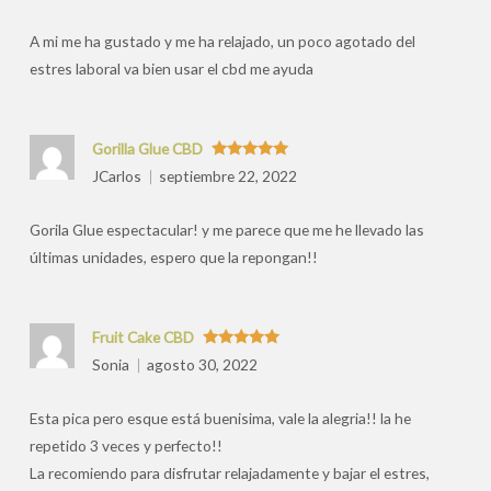
por
A mi me ha gustado y me ha relajado, un poco agotado del
estres laboral va bien usar el cbd me ayuda
Gorilla Glue CBD
Valorado
JCarlos
septiembre 22, 2022
con
5
de 5
Gorila Glue espectacular! y me parece que me he llevado las
últimas unidades, espero que la repongan!!
Fruit Cake CBD
Valorado
Sonia
agosto 30, 2022
con
5
de 5
Esta pica pero esque está buenisima, vale la alegria!! la he
repetido 3 veces y perfecto!!
La recomiendo para disfrutar relajadamente y bajar el estres,