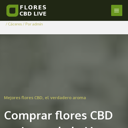
Comprar Flores CBD en Losar
Ir
al
de la Vera
Main
contenido
/
Cáceres
/ Por
admin
Men
Mejores flores CBD, el verdadero aroma
Comprar flores CBD