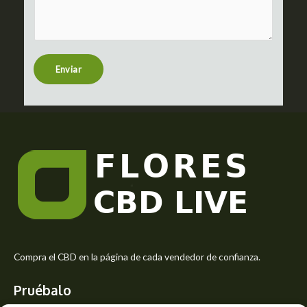
m
c
m
t
e
n
t
Enviar
o
r
M
e
s
s
a
g
e
*
Compra el CBD en la página de cada vendedor de confianza.
Pruébalo