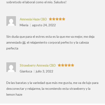
sobretodo el laboral como el mio. Saludos!
Amnesia Haze CBD
Valorado
Mieria
agosto 24, 2022
con
5
de 5
Sin duda que para el estres esta es la que me va mejor, me deja
amnesiado jjjj, el relajamiento corporal perfecto y la cabeza
perfecta
Strawberry Amnesia CBD
Valorado
Gianluca
julio 3, 2022
con
5
de 5
De las baratas y la variedad que más me gusta, me va de lujo para
desconectar y relajarme, la recomiendo esta strawberry y la
lemon haze