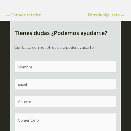
Navegación
←
Entrada anterior
Entrada siguiente
→
de
entradas
Tienes dudas ¿Podemos ayudarte?
Contacta con nosotros para poder ayudarte
N
a
m
E
e
m
a
S
i
u
l
b
C
*
j
o
e