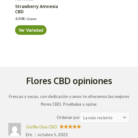
Strawberry Amnesia
CBD
4.50
€
/ Gramo
Ver Variedad
Flores CBD opiniones
Frescas y secas, con dedicación y amor te ofrecemos las mejores
flores CBD. Pruébalas y opina:
Ordenar
Ordenar por
las
Gorilla Glue CBD
valoraciones
Valorado
Eric
octubre 5, 2022
con
5
de 5