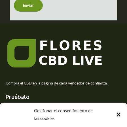
t
Enviar
o
r
M
e
s
s
a
g
e
*
Compra el CBD en la página de cada vendedor de confianza.
Pruébalo
Siente el mejor aroma de las flores CBD y usa los beneficios del
Gestionar el consentimiento de
CBD
las cookies