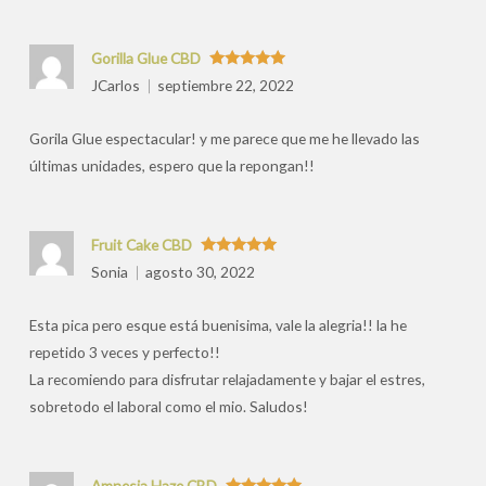
Gorilla Glue CBD
Valorado
JCarlos
septiembre 22, 2022
con
5
de 5
Gorila Glue espectacular! y me parece que me he llevado las
últimas unidades, espero que la repongan!!
Fruit Cake CBD
Valorado
Sonia
agosto 30, 2022
con
5
de 5
Esta pica pero esque está buenisima, vale la alegria!! la he
repetido 3 veces y perfecto!!
La recomiendo para disfrutar relajadamente y bajar el estres,
sobretodo el laboral como el mio. Saludos!
Amnesia Haze CBD