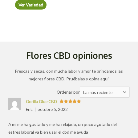
Ver Variedad
Flores CBD opiniones
Frescas y secas, con mucha labor y amor te brindamos las
mejores flores CBD. Pruébalas y opina aquí:
Ordenar
Ordenar por
las
Gorilla Glue CBD
valoraciones
Valorado
Eric
octubre 5, 2022
con
5
de 5
por
A mi me ha gustado y me ha relajado, un poco agotado del
estres laboral va bien usar el cbd me ayuda