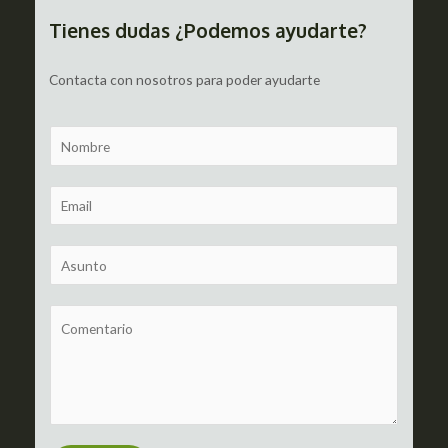
entradas
Tienes dudas ¿Podemos ayudarte?
Contacta con nosotros para poder ayudarte
N
a
m
E
e
m
a
S
i
u
l
b
C
*
j
o
e
m
c
m
t
e
n