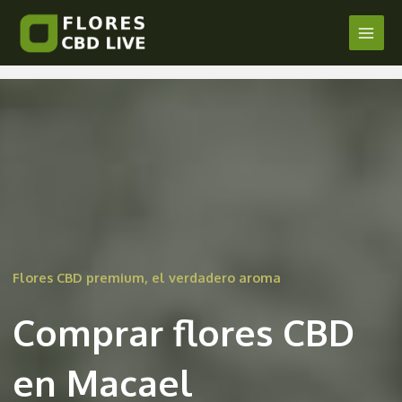
Comprar Flores CBD en Macael
Ir
al
Main
/
Almería
/ Por
admin
contenido
Men
Flores CBD premium, el verdadero aroma
Comprar flores CBD
en Macael