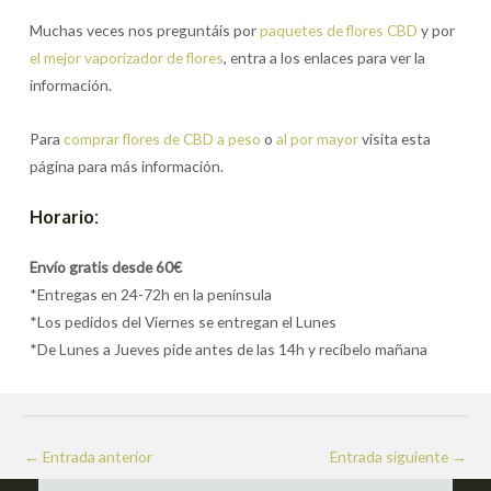
Muchas veces nos preguntáis por
paquetes de flores CBD
y por
el mejor vaporizador de flores
, entra a los enlaces para ver la
información.
Para
comprar flores de CBD a peso
o
al por mayor
visita esta
página para más información.
Horario:
Envío gratis desde 60€
*Entregas en 24-72h en la península
*Los pedidos del Viernes se entregan el Lunes
*De Lunes a Jueves pide antes de las 14h y recíbelo mañana
Navegación
←
Entrada anterior
Entrada siguiente
→
de