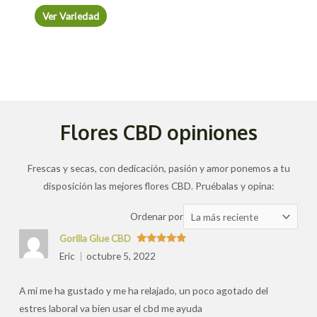
Ver Variedad
Flores CBD opiniones
Frescas y secas, con dedicación, pasión y amor ponemos a tu
disposición las mejores flores CBD. Pruébalas y opina:
Ordenar
Ordenar por
las
Gorilla Glue CBD
valoraciones
Valorado
Eric
octubre 5, 2022
con
5
de 5
por
A mi me ha gustado y me ha relajado, un poco agotado del
estres laboral va bien usar el cbd me ayuda