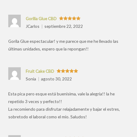
Gorilla Glue CBD
Valorado
JCarlos
septiembre 22, 2022
con
5
de 5
Gorila Glue espectacular! y me parece que me he llevado las
últimas unidades, espero que la repongan!!
Fruit Cake CBD
Valorado
Sonia
agosto 30, 2022
con
5
de 5
Esta pica pero esque está buenisima, vale la alegria!! la he
repetido 3 veces y perfecto!!
La recomiendo para disfrutar relajadamente y bajar el estres,
sobretodo el laboral como el mio. Saludos!