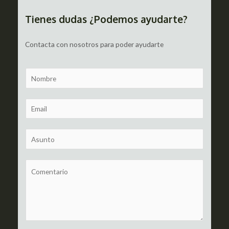
entradas
Tienes dudas ¿Podemos ayudarte?
Contacta con nosotros para poder ayudarte
N
a
m
E
e
m
a
S
i
u
l
b
C
*
j
o
e
m
c
m
t
e