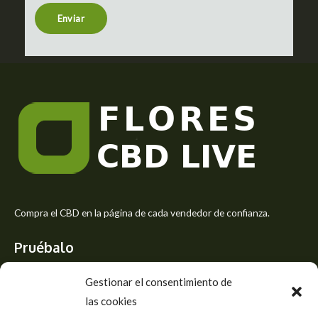
n
t
Enviar
o
r
M
e
s
s
a
g
e
*
Compra el CBD en la página de cada vendedor de confianza.
Pruébalo
Siente el mejor aroma de las flores CBD y usa los beneficios del
Gestionar el consentimiento de
CBD
las cookies