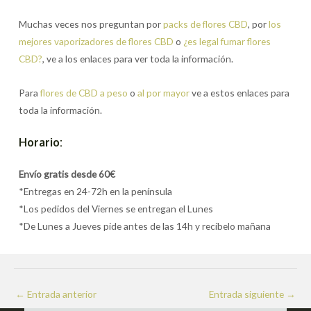
Muchas veces nos preguntan por
packs de flores CBD
, por
los
mejores vaporizadores de flores CBD
o
¿es legal fumar flores
CBD?
, ve a los enlaces para ver toda la información.
Para
flores de CBD a peso
o
al por mayor
ve a estos enlaces para
toda la información.
Horario:
Envío gratis desde 60€
*Entregas en 24-72h en la península
*Los pedidos del Viernes se entregan el Lunes
*De Lunes a Jueves pide antes de las 14h y recíbelo mañana
Navegación
←
Entrada anterior
Entrada siguiente
→
de