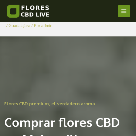
Comprar Flores CBD en
Ir
al
Malaguilla
Main
contenido
/
Guadalajara
/ Por
admin
Men
Flores CBD premium, el verdadero aroma
Comprar flores CBD