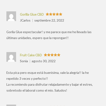
Gorilla Glue CBD
Valorado
JCarlos
septiembre 22, 2022
con
5
de 5
Gorila Glue espectacular! y me parece que me he llevado las
últimas unidades, espero que la repongan!!
Fruit Cake CBD
Valorado
Sonia
agosto 30, 2022
con
5
de 5
Esta pica pero esque está buenisima, vale la alegria!! la he
repetido 3 veces y perfecto!!
La recomiendo para disfrutar relajadamente y bajar el estres,
sobretodo el laboral como el mio. Saludos!