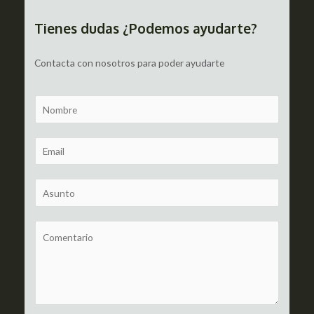
entradas
Tienes dudas ¿Podemos ayudarte?
Contacta con nosotros para poder ayudarte
N
a
m
E
e
m
a
S
i
u
l
b
C
*
j
o
e
m
c
m
t
e