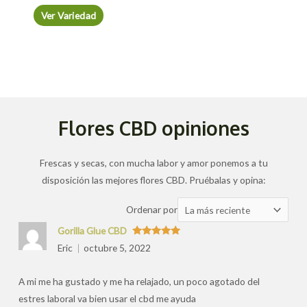
Ver Variedad
Flores CBD opiniones
Frescas y secas, con mucha labor y amor ponemos a tu
disposición las mejores flores CBD. Pruébalas y opina:
Ordenar
Ordenar por
las
Gorilla Glue CBD
valoraciones
Valorado
Eric
octubre 5, 2022
con
5
de 5
por
A mi me ha gustado y me ha relajado, un poco agotado del
estres laboral va bien usar el cbd me ayuda