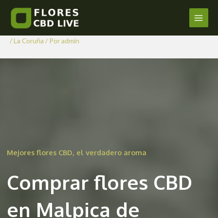
Comprar Flores CBD en
Ir
al
Malpica de Bergantiños
Main
contenido
/
La Coruña
/ Por
admin
Men
Mejores flores CBD, el verdadero aroma
Comprar flores CBD
en Malpica de