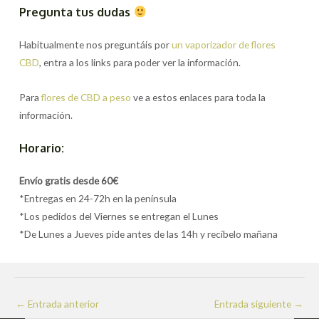
Pregunta tus dudas
Habitualmente nos preguntáis por
un vaporizador de flores
CBD
, entra a los links para poder ver la información.
Para
flores de CBD a peso
ve a estos enlaces para toda la
información.
Horario:
Envío gratis desde 60€
*Entregas en 24-72h en la península
*Los pedidos del Viernes se entregan el Lunes
*De Lunes a Jueves pide antes de las 14h y recíbelo mañana
Navegación
←
Entrada anterior
Entrada siguiente
→
de