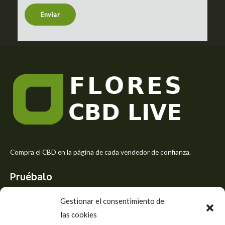
n
t
Enviar
o
r
M
e
s
s
a
g
e
*
Compra el CBD en la página de cada vendedor de confianza.
Pruébalo
Siente el mejor aroma de las flores CBD y usa los beneficios del
Gestionar el consentimiento de
CBD
las cookies