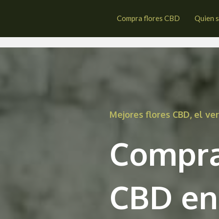
raleja de las Panaderas
Compra flores CBD
Quien 
Mejores flores CBD, el v
Compra
CBD en