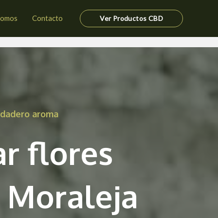
somos
Contacto
Ver Productos CBD
erdadero aroma
r flores
 Moraleja