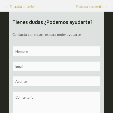
Navegación
←
Entrada anterior
Entrada siguiente
→
de
entradas
Tienes dudas ¿Podemos ayudarte?
Contacta con nosotros para poder ayudarte
N
a
m
E
e
m
a
S
i
u
l
b
C
*
j
o
e
m
c