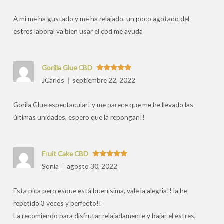
por
A mi me ha gustado y me ha relajado, un poco agotado del
estres laboral va bien usar el cbd me ayuda
Gorilla Glue CBD
Valorado
JCarlos
septiembre 22, 2022
con
5
de 5
Gorila Glue espectacular! y me parece que me he llevado las
últimas unidades, espero que la repongan!!
Fruit Cake CBD
Valorado
Sonia
agosto 30, 2022
con
5
de 5
Esta pica pero esque está buenisima, vale la alegria!! la he
repetido 3 veces y perfecto!!
La recomiendo para disfrutar relajadamente y bajar el estres,