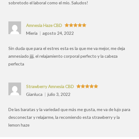
sobretodo el laboral como el mio. Saludos!
Amnesia Haze CBD
Valorado
Mieria
agosto 24, 2022
con
5
de 5
Sin duda que para el estres esta es la que me va mejor, me deja
amnesiado jjjj, el relajamiento corporal perfecto y la cabeza
perfecta
Strawberry Amnesia CBD
Valorado
Gianluca
julio 3, 2022
con
5
de 5
De las baratas y la variedad que más me gusta, me va de lujo para
desconectar y relajarme, la recomiendo esta strawberry y la
lemon haze