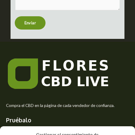
m
t
e
n
t
Enviar
o
r
M
e
s
s
a
g
e
*
Compra el CBD en la página de cada vendedor de confianza.
Pruébalo
Siente el mejor aroma de las flores CBD y usa los beneficios del
Gestionar el consentimiento de