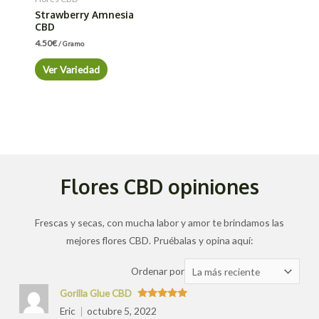
Strawberry Amnesia
CBD
4.50
€
/ Gramo
Ver Variedad
Flores CBD opiniones
Frescas y secas, con mucha labor y amor te brindamos las
mejores flores CBD. Pruébalas y opina aquí:
Ordenar
Ordenar por
las
Gorilla Glue CBD
valoraciones
Valorado
Eric
octubre 5, 2022
con
5
de 5