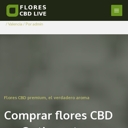
Comprar Flores CBD en
Ir
al
Ontinyent
Main
contenido
/
Valencia
/ Por
admin
Men
Flores CBD premium, el verdadero aroma
Comprar flores CBD