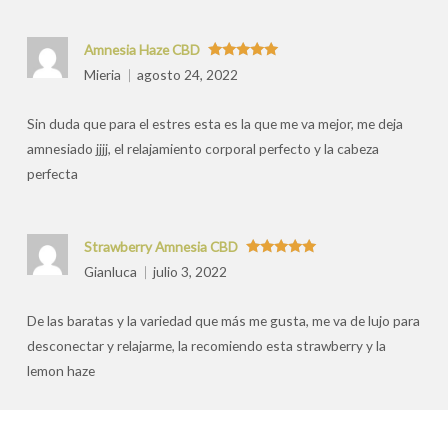
Amnesia Haze CBD
Valorado
Mieria
agosto 24, 2022
con
5
de 5
Sin duda que para el estres esta es la que me va mejor, me deja
amnesiado jjjj, el relajamiento corporal perfecto y la cabeza
perfecta
Strawberry Amnesia CBD
Valorado
Gianluca
julio 3, 2022
con
5
de 5
De las baratas y la variedad que más me gusta, me va de lujo para
desconectar y relajarme, la recomiendo esta strawberry y la
lemon haze