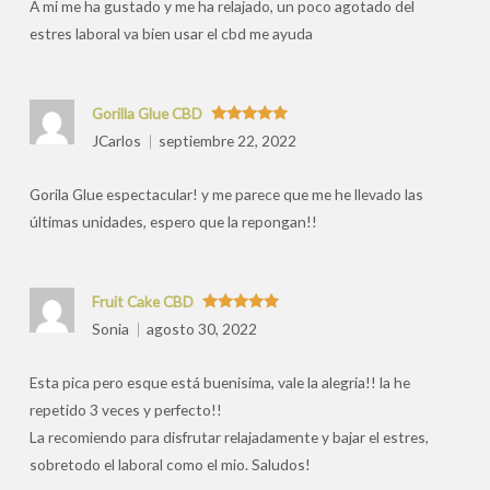
A mi me ha gustado y me ha relajado, un poco agotado del
estres laboral va bien usar el cbd me ayuda
Gorilla Glue CBD
Valorado
JCarlos
septiembre 22, 2022
con
5
de 5
Gorila Glue espectacular! y me parece que me he llevado las
últimas unidades, espero que la repongan!!
Fruit Cake CBD
Valorado
Sonia
agosto 30, 2022
con
5
de 5
Esta pica pero esque está buenisima, vale la alegria!! la he
repetido 3 veces y perfecto!!
La recomiendo para disfrutar relajadamente y bajar el estres,
sobretodo el laboral como el mio. Saludos!