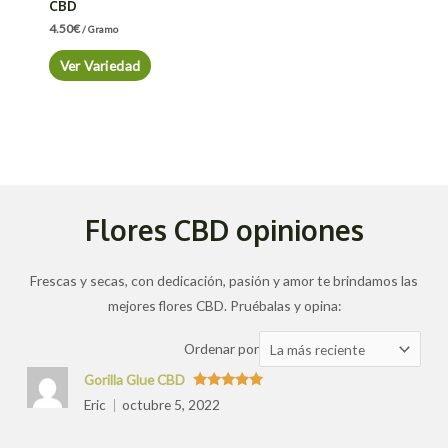
CBD
4.50
€
/ Gramo
Ver Variedad
Flores CBD opiniones
Frescas y secas, con dedicación, pasión y amor te brindamos las
mejores flores CBD. Pruébalas y opina:
Ordenar
Ordenar por
las
Gorilla Glue CBD
valoraciones
Valorado
Eric
octubre 5, 2022
con
5
de 5
por