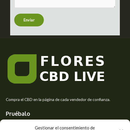
t
e
n
t
Enviar
o
r
M
e
s
s
a
g
e
*
Compra el CBD en la página de cada vendedor de confianza.
Pruébalo
Siente el mejor aroma de las flores CBD y usa los beneficios del
Gestionar el consentimiento de