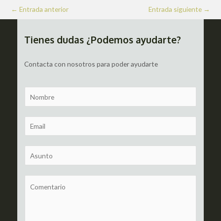
Navegación
←
Entrada anterior
Entrada siguiente
→
de
entradas
Tienes dudas ¿Podemos ayudarte?
Contacta con nosotros para poder ayudarte
N
a
m
E
e
m
a
S
i
u
l
b
C
*
j
o
e
m
c
m