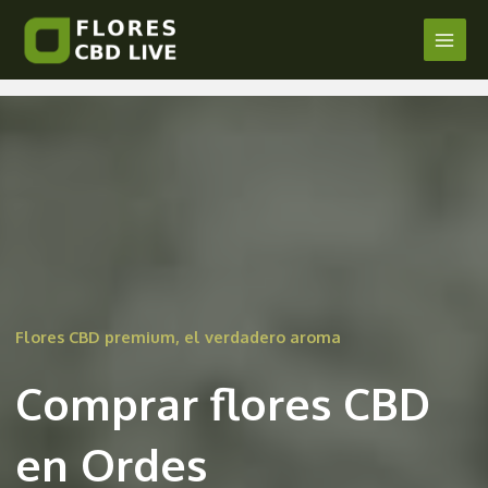
Comprar Flores CBD en Ordes
Ir
al
Main
/
La Coruña
/ Por
admin
contenido
Men
Flores CBD premium, el verdadero aroma
Comprar flores CBD
en Ordes