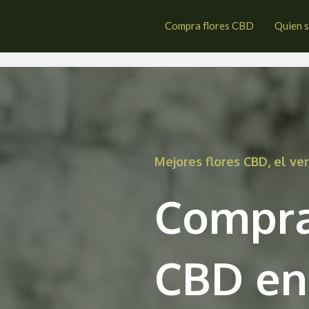
drosa del Páramo
Compra flores CBD
Quien 
Mejores flores CBD, el v
Compra
CBD en