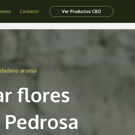
somos
Contacto
Ver Productos CBD
erdadero aroma
r flores
 Pedrosa