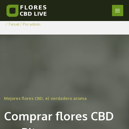
Comprar Flores CBD en
Ir
al
Pitarque
Main
contenido
/
Teruel
/ Por
admin
Men
Mejores flores CBD, el verdadero aroma
Comprar flores CBD