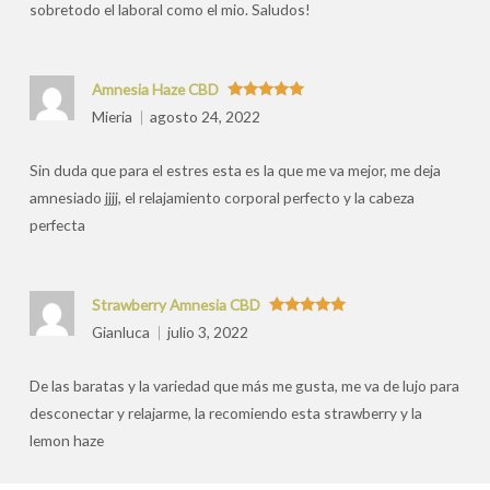
sobretodo el laboral como el mio. Saludos!
Amnesia Haze CBD
Valorado
Mieria
agosto 24, 2022
con
5
de 5
Sin duda que para el estres esta es la que me va mejor, me deja
amnesiado jjjj, el relajamiento corporal perfecto y la cabeza
perfecta
Strawberry Amnesia CBD
Valorado
Gianluca
julio 3, 2022
con
5
de 5
De las baratas y la variedad que más me gusta, me va de lujo para
desconectar y relajarme, la recomiendo esta strawberry y la
lemon haze