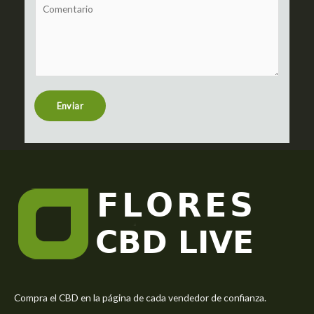
C
*
j
o
e
m
c
m
t
e
n
t
Enviar
o
r
M
e
s
s
a
g
e
*
Compra el CBD en la página de cada vendedor de confianza.