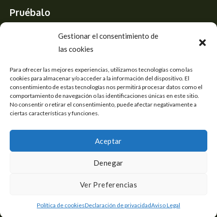
Pruébalo
Siente el mejor aroma de las flores CBD y usa los beneficios del
Gestionar el consentimiento de
CBD
las cookies
Accesos
Para ofrecer las mejores experiencias, utilizamos tecnologías como las
cookies para almacenar y/o acceder a la información del dispositivo. El
consentimiento de estas tecnologías nos permitirá procesar datos como el
Aviso Legal
comportamiento de navegación o las identificaciones únicas en este sitio.
Política de cookies
No consentir o retirar el consentimiento, puede afectar negativamente a
Declaración de privacidad
ciertas características y funciones.
Mapa del sitio
Aceptar
Denegar
Copyright © 2026 Tienda de Flores CBD
1
Ver Preferencias
Flores CBD online con envío a domicilio
Política de cookies
Declaración de privacidad
Aviso Legal