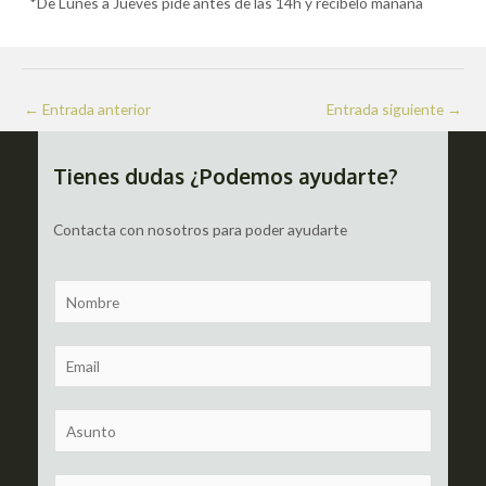
*De Lunes a Jueves pide antes de las 14h y recíbelo mañana
Navegación
←
Entrada anterior
Entrada siguiente
→
de
entradas
Tienes dudas ¿Podemos ayudarte?
Contacta con nosotros para poder ayudarte
N
a
m
E
e
m
a
S
i
u
l
b