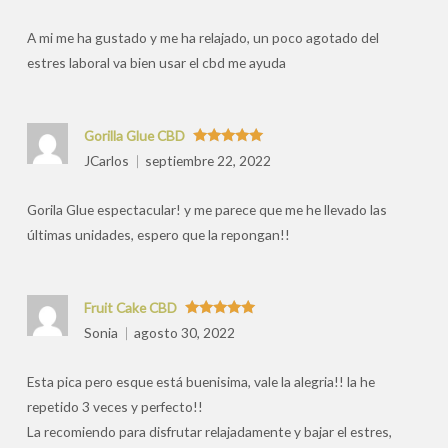
por
A mi me ha gustado y me ha relajado, un poco agotado del
estres laboral va bien usar el cbd me ayuda
Gorilla Glue CBD
Valorado
JCarlos
septiembre 22, 2022
con
5
de 5
Gorila Glue espectacular! y me parece que me he llevado las
últimas unidades, espero que la repongan!!
Fruit Cake CBD
Valorado
Sonia
agosto 30, 2022
con
5
de 5
Esta pica pero esque está buenisima, vale la alegria!! la he
repetido 3 veces y perfecto!!
La recomiendo para disfrutar relajadamente y bajar el estres,