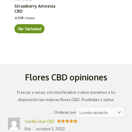
Strawberry Amnesia
CBD
4.50
€
/ Gramo
Ver Variedad
Flores CBD opiniones
Frescas y secas, con mucha labor y amor ponemos a tu
disposición las mejores flores CBD. Pruébalas y opina:
Ordenar
Ordenar por
las
Gorilla Glue CBD
valoraciones
Valorado
Eric
octubre 5, 2022
con
5
de 5