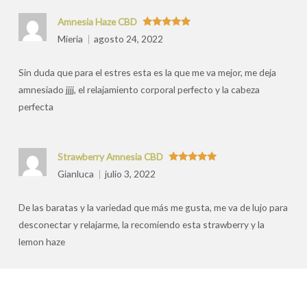
Amnesia Haze CBD
Valorado
Mieria
agosto 24, 2022
con
5
de 5
Sin duda que para el estres esta es la que me va mejor, me deja
amnesiado jjjj, el relajamiento corporal perfecto y la cabeza
perfecta
Strawberry Amnesia CBD
Valorado
Gianluca
julio 3, 2022
con
5
de 5
De las baratas y la variedad que más me gusta, me va de lujo para
desconectar y relajarme, la recomiendo esta strawberry y la
lemon haze