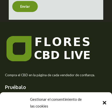
n
t
Enviar
o
r
M
e
s
s
a
g
e
*
Compra el CBD en la página de cada vendedor de confianza.
Pruébalo
Siente el mejor aroma de las flores CBD y usa los beneficios del
Gestionar el consentimiento de
CBD
las cookies