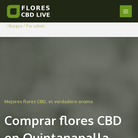
Comprar Flores CBD en
Ir
al
Quintanapalla
Main
contenido
/
Burgos
/ Por
admin
Men
Mejores flores CBD, el verdadero aroma
Comprar flores CBD
en Quintanapalla