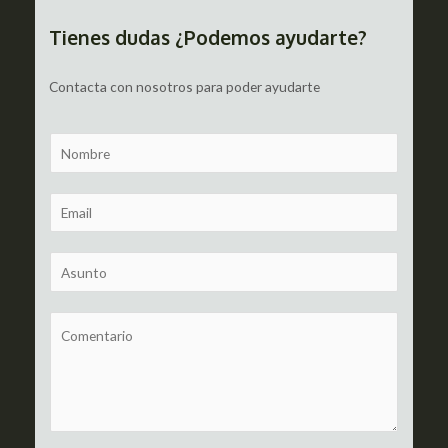
entradas
Tienes dudas ¿Podemos ayudarte?
Contacta con nosotros para poder ayudarte
N
a
m
E
e
m
a
S
i
u
l
b
C
*
j
o
e
m
c
m
t
e