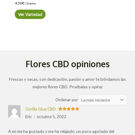
4.50
€
/ Gramo
Ver Variedad
Flores CBD opiniones
Frescas y secas, con dedicación, pasión y amor te brindamos las
mejores flores CBD. Pruébalas y opina:
Ordenar
Ordenar por
las
Gorilla Glue CBD
valoraciones
Valorado
Eric
octubre 5, 2022
con
5
de 5
por
A mi me ha gustado y me ha relajado, un poco agotado del