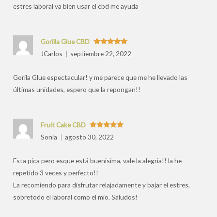
estres laboral va bien usar el cbd me ayuda
Gorilla Glue CBD
Valorado
JCarlos
septiembre 22, 2022
con
5
de 5
Gorila Glue espectacular! y me parece que me he llevado las
últimas unidades, espero que la repongan!!
Fruit Cake CBD
Valorado
Sonia
agosto 30, 2022
con
5
de 5
Esta pica pero esque está buenisima, vale la alegria!! la he
repetido 3 veces y perfecto!!
La recomiendo para disfrutar relajadamente y bajar el estres,
sobretodo el laboral como el mio. Saludos!