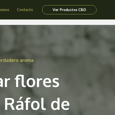
somos
Contacto
Ver Productos CBD
verdadero aroma
r flores
 Ráfol de