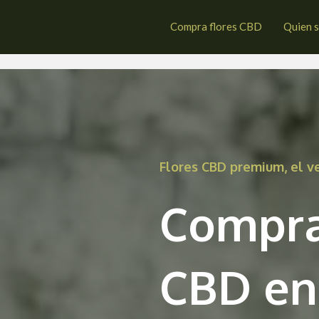
fol de Salem
Compra flores CBD
Quien 
Flores CBD premium, el 
Compra
CBD en