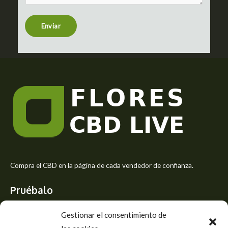
e
n
t
Enviar
o
r
M
e
s
s
a
g
e
*
Compra el CBD en la página de cada vendedor de confianza.
Pruébalo
Siente el mejor aroma de las flores CBD y usa los beneficios del
Gestionar el consentimiento de
CBD