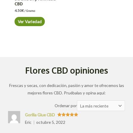
CBD
4.50
€
/ Gramo
Ver Variedad
Flores CBD opiniones
Frescas y secas, con dedicación, pasión y amor te ofrecemos las
mejores flores CBD. Pruébalas y opina aquí:
Ordenar
Ordenar por
las
Gorilla Glue CBD
valoraciones
Valorado
Eric
octubre 5, 2022
con
5
de 5
por