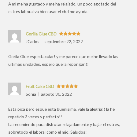
A mi me ha gustado y me ha relajado, un poco agotado del
estres laboral va bien usar el cbd me ayuda
Gorilla Glue CBD
Valorado
JCarlos
septiembre 22, 2022
con
5
de 5
Gorila Glue espectacular! y me parece que me he llevado las
últimas unidades, espero que la repongan!!
Fruit Cake CBD
Valorado
Sonia
agosto 30, 2022
con
5
de 5
Esta pica pero esque está buenisima, vale la alegria!! la he
repetido 3 veces y perfecto!!
La recomiendo para disfrutar relajadamente y bajar el estres,
sobretodo el laboral como el mio. Saludos!