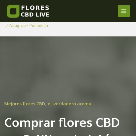
Comprar Flores CBD en Salillas
Ir
al
de Jalón
Main
contenido
/
Zaragoza
/ Por
admin
Men
Mejores flores CBD, el verdadero aroma
Comprar flores CBD