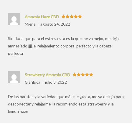
Amnesia Haze CBD
Valorado
Mieria
agosto 24, 2022
con
5
de 5
Sin duda que para el estres esta es la que me va mejor, me deja
amnesiado jjjj, el relajamiento corporal perfecto y la cabeza
perfecta
Strawberry Amnesia CBD
Valorado
Gianluca
julio 3, 2022
con
5
de 5
De las baratas y la variedad que más me gusta, me va de lujo para
desconectar y relajarme, la recomiendo esta strawberry y la
lemon haze