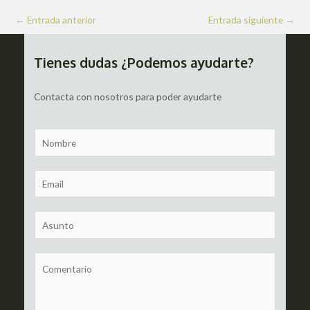
Navegación
←
Entrada anterior
Entrada siguiente
→
de
entradas
Tienes dudas ¿Podemos ayudarte?
Contacta con nosotros para poder ayudarte
N
a
m
E
e
m
a
S
i
u
l
b
C
*
j
o
e
m
c