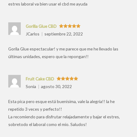
estres laboral va bien usar el cbd me ayuda
Gorilla Glue CBD
Valorado
JCarlos
septiembre 22, 2022
con
5
de 5
Gorila Glue espectacular! y me parece que me he llevado las
últimas unidades, espero que la repongan!!
Fruit Cake CBD
Valorado
Sonia
agosto 30, 2022
con
5
de 5
Esta pica pero esque está buenisima, vale la alegria!! la he
repetido 3 veces y perfecto!!
La recomiendo para disfrutar relajadamente y bajar el estres,
sobretodo el laboral como el mio. Saludos!