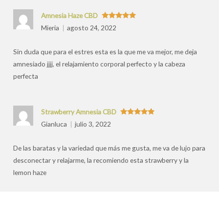
Amnesia Haze CBD
Valorado
Mieria
agosto 24, 2022
con
5
de 5
Sin duda que para el estres esta es la que me va mejor, me deja
amnesiado jjjj, el relajamiento corporal perfecto y la cabeza
perfecta
Strawberry Amnesia CBD
Valorado
Gianluca
julio 3, 2022
con
5
de 5
De las baratas y la variedad que más me gusta, me va de lujo para
desconectar y relajarme, la recomiendo esta strawberry y la
lemon haze