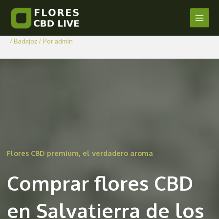
Comprar Flores CBD en
Ir
al
Salvatierra de los Barros
Main
contenido
/
Badajoz
/ Por
admin
Men
Flores CBD premium, el verdadero aroma
Comprar flores CBD
en Salvatierra de los