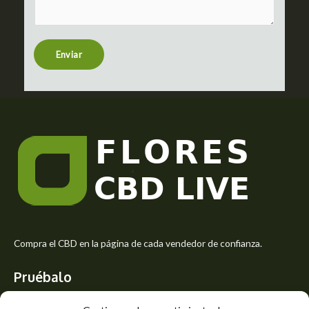
m
t
e
n
t
Enviar
o
r
M
e
s
s
a
g
e
*
Compra el CBD en la página de cada vendedor de confianza.
Pruébalo
Siente el mejor aroma de las flores CBD y usa los beneficios del