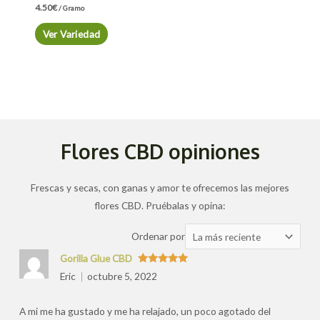
4.50
€
/ Gramo
Ver Variedad
Flores CBD opiniones
Frescas y secas, con ganas y amor te ofrecemos las mejores
flores CBD. Pruébalas y opina:
Ordenar
Ordenar por
las
Gorilla Glue CBD
valoraciones
Valorado
Eric
octubre 5, 2022
con
5
de 5
por
A mi me ha gustado y me ha relajado, un poco agotado del