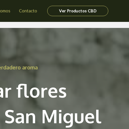
somos
Contacto
Ver Productos CBD
verdadero aroma
r flores
 San Miguel