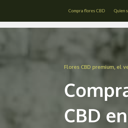
n Miguel del Valle
Compra flores CBD
Quien 
Flores CBD premium, el 
Compra
CBD en