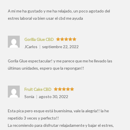
por
A mi me ha gustado y me ha relajado, un poco agotado del
estres laboral va bien usar el cbd me ayuda
Gorilla Glue CBD
Valorado
JCarlos
septiembre 22, 2022
con
5
de 5
Gorila Glue espectacular! y me parece que me he llevado las
últimas unidades, espero que la repongan!!
Fruit Cake CBD
Valorado
Sonia
agosto 30, 2022
con
5
de 5
Esta pica pero esque está buenisima, vale la alegria!! la he
repetido 3 veces y perfecto!!
La recomiendo para disfrutar relajadamente y bajar el estres,