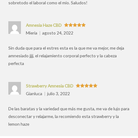
sobretodo el laboral como el mio. Saludos!
Amnesia Haze CBD
Valorado
Mieria
agosto 24, 2022
con
5
de 5
Sin duda que para el estres esta es la que me va mejor, me deja
amnesiado jjjj, el relajamiento corporal perfecto y la cabeza
perfecta
Strawberry Amnesia CBD
Valorado
Gianluca
julio 3, 2022
con
5
de 5
De las baratas y la variedad que más me gusta, me va de lujo para
desconectar y relajarme, la recomiendo esta strawberry y la
lemon haze