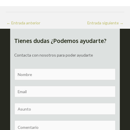
Navegación
←
Entrada anterior
Entrada siguiente
→
de
entradas
Tienes dudas ¿Podemos ayudarte?
Contacta con nosotros para poder ayudarte
N
a
m
E
e
m
a
S
i
u
l
b
C
*
j