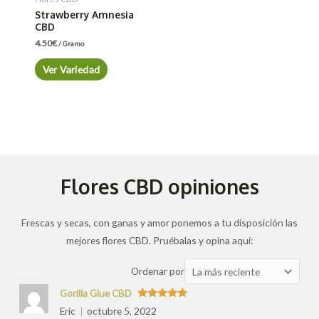
Strawberry Amnesia
CBD
4.50
€
/ Gramo
Ver Variedad
Flores CBD opiniones
Frescas y secas, con ganas y amor ponemos a tu disposición las
mejores flores CBD. Pruébalas y opina aquí:
Ordenar
Ordenar por
las
Gorilla Glue CBD
valoraciones
Valorado
Eric
octubre 5, 2022
con
5
de 5