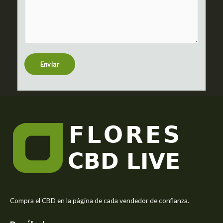
o
e
m
c
m
t
e
n
t
Enviar
o
r
M
e
s
s
a
g
e
*
Compra el CBD en la página de cada vendedor de confianza.