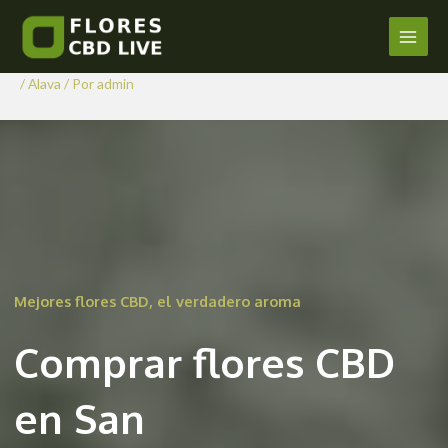
Comprar Flores CBD en San
Ir
al
Millán/Donemiliaga
Main
contenido
/
Alava
/ Por
admin
Men
Mejores flores CBD, el verdadero aroma
Comprar flores CBD
en San