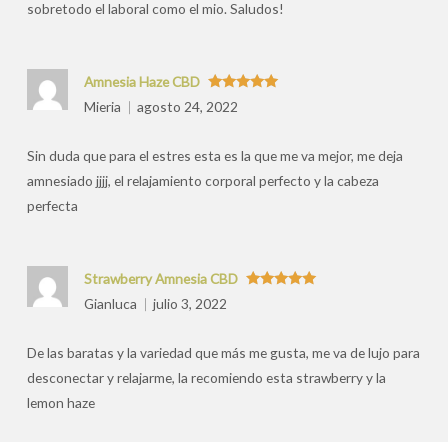
sobretodo el laboral como el mio. Saludos!
Amnesia Haze CBD
Valorado
Mieria
agosto 24, 2022
con
5
de 5
Sin duda que para el estres esta es la que me va mejor, me deja
amnesiado jjjj, el relajamiento corporal perfecto y la cabeza
perfecta
Strawberry Amnesia CBD
Valorado
Gianluca
julio 3, 2022
con
5
de 5
De las baratas y la variedad que más me gusta, me va de lujo para
desconectar y relajarme, la recomiendo esta strawberry y la
lemon haze