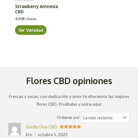
Strawberry Amnesia
CBD
4.50
€
/ Gramo
Ver Variedad
Flores CBD opiniones
Frescas y secas, con dedicación y amor te ofrecemos las mejores
flores CBD. Pruébalas y opina aquí:
Ordenar
Ordenar por
las
Gorilla Glue CBD
valoraciones
Valorado
Eric
octubre 5, 2022
con
5
de 5