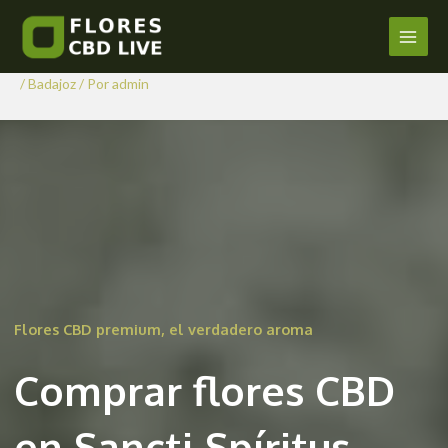
Comprar Flores CBD en Sancti-
Ir
al
Spíritus
Main
contenido
/
Badajoz
/ Por
admin
Men
Flores CBD premium, el verdadero aroma
Comprar flores CBD
en Sancti-Spíritus