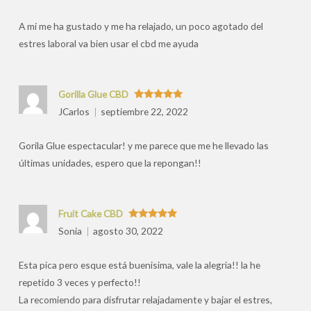
por
A mi me ha gustado y me ha relajado, un poco agotado del
estres laboral va bien usar el cbd me ayuda
Gorilla Glue CBD
Valorado
JCarlos
septiembre 22, 2022
con
5
de 5
Gorila Glue espectacular! y me parece que me he llevado las
últimas unidades, espero que la repongan!!
Fruit Cake CBD
Valorado
Sonia
agosto 30, 2022
con
5
de 5
Esta pica pero esque está buenisima, vale la alegria!! la he
repetido 3 veces y perfecto!!
La recomiendo para disfrutar relajadamente y bajar el estres,