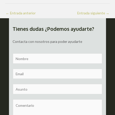
Navegación
←
Entrada anterior
Entrada siguiente
→
de
entradas
Tienes dudas ¿Podemos ayudarte?
Contacta con nosotros para poder ayudarte
N
a
m
E
e
m
a
S
i
u
l
b
C
*
j
o
e