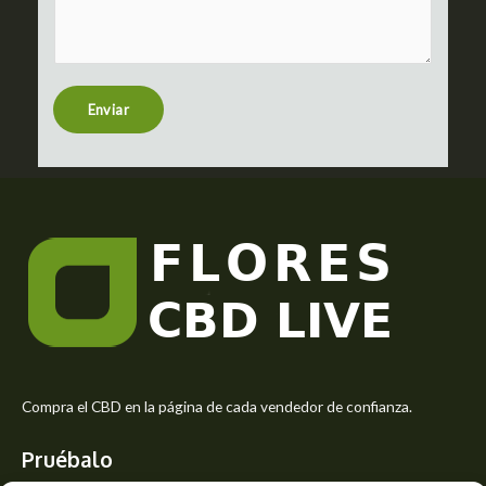
m
c
m
t
e
n
t
Enviar
o
r
M
e
s
s
a
g
e
*
Compra el CBD en la página de cada vendedor de confianza.
Pruébalo