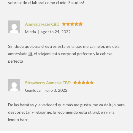
sobretodo el laboral como el mio. Saludos!
Amnesia Haze CBD
Valorado
Mieria
agosto 24, 2022
con
5
de 5
Sin duda que para el estres esta es la que me va mejor, me deja
amnesiado jjjj, el relajamiento corporal perfecto y la cabeza
perfecta
Strawberry Amnesia CBD
Valorado
Gianluca
julio 3, 2022
con
5
de 5
De las baratas y la variedad que más me gusta, me va de lujo para
desconectar y relajarme, la recomiendo esta strawberry y la
lemon haze