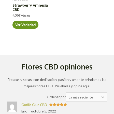
Strawberry Amnesia
CBD
4.50
€
/ Gramo
Ver Variedad
Flores CBD opiniones
Frescas y secas, con dedicación, pasión y amor te brindamos las
mejores flores CBD. Pruébalas y opina aquí:
Ordenar
Ordenar por
las
Gorilla Glue CBD
valoraciones
Valorado
Eric
octubre 5, 2022
con
5
de 5