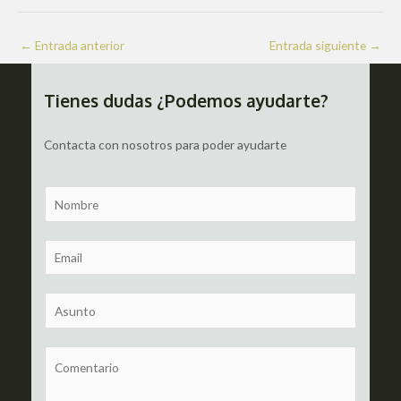
Navegación
←
Entrada anterior
Entrada siguiente
→
de
entradas
Tienes dudas ¿Podemos ayudarte?
Contacta con nosotros para poder ayudarte
N
a
m
E
e
m
a
S
i
u
l
b
C
*
j
o
e