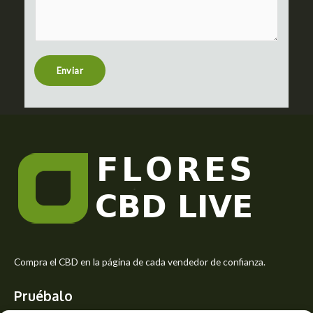
m
c
m
t
e
n
t
Enviar
o
r
M
e
s
s
a
g
e
*
Compra el CBD en la página de cada vendedor de confianza.
Pruébalo