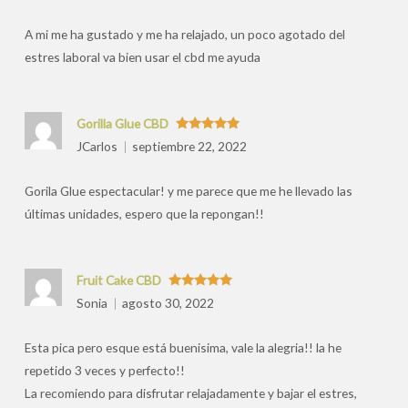
por
A mi me ha gustado y me ha relajado, un poco agotado del
estres laboral va bien usar el cbd me ayuda
Gorilla Glue CBD
Valorado
JCarlos
septiembre 22, 2022
con
5
de 5
Gorila Glue espectacular! y me parece que me he llevado las
últimas unidades, espero que la repongan!!
Fruit Cake CBD
Valorado
Sonia
agosto 30, 2022
con
5
de 5
Esta pica pero esque está buenisima, vale la alegria!! la he
repetido 3 veces y perfecto!!
La recomiendo para disfrutar relajadamente y bajar el estres,