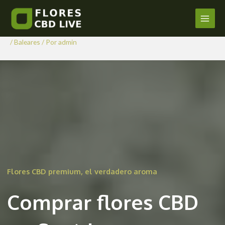
Comprar Flores CBD en Sant
Ir
al
Joan
Main
contenido
/
Baleares
/ Por
admin
Men
Flores CBD premium, el verdadero aroma
Comprar flores CBD