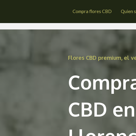
nt Llorenç des Cardassar
Compra flores CBD
Quien 
Flores CBD premium, el 
Compra
CBD en
Llorenç