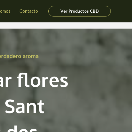
somos
Contacto
Ver Productos CBD
verdadero aroma
r flores
 Sant
 des