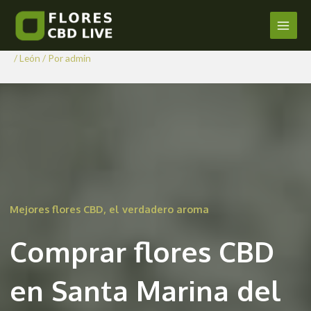
Comprar Flores CBD en Santa
Ir
al
Marina del Rey
Main
contenido
/
León
/ Por
admin
Men
Mejores flores CBD, el verdadero aroma
Comprar flores CBD
en Santa Marina del