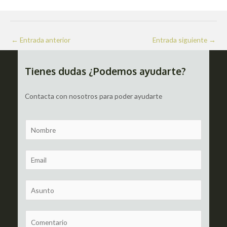
Navegación
←
Entrada anterior
Entrada siguiente
→
de
entradas
Tienes dudas ¿Podemos ayudarte?
Contacta con nosotros para poder ayudarte
N
a
m
E
e
m
a
S
i
u
l
b
C
*
j