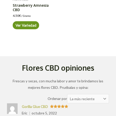
Strawberry Amnesia
CBD
4.50
€
/ Gramo
Ver Variedad
Flores CBD opiniones
Frescas y secas, con mucha labor y amor te brindamos las
mejores flores CBD. Pruébalas y opina:
Ordenar
Ordenar por
las
Gorilla Glue CBD
valoraciones
Valorado
Eric
octubre 5, 2022
con
5
de 5