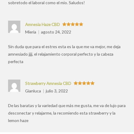
sobretodo el laboral como el mio. Saludos!
Amnesia Haze CBD
Valorado
Mieria
agosto 24, 2022
con
5
de 5
Sin duda que para el estres esta es la que me va mejor, me deja
amnesiado jjjj, el relajamiento corporal perfecto y la cabeza
perfecta
Strawberry Amnesia CBD
Valorado
Gianluca
julio 3, 2022
con
5
de 5
De las baratas y la variedad que más me gusta, me va de lujo para
desconectar y relajarme, la recomiendo esta strawberry y la
lemon haze