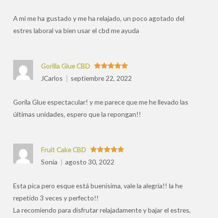
por
A mi me ha gustado y me ha relajado, un poco agotado del
estres laboral va bien usar el cbd me ayuda
Gorilla Glue CBD
Valorado
JCarlos
septiembre 22, 2022
con
5
de 5
Gorila Glue espectacular! y me parece que me he llevado las
últimas unidades, espero que la repongan!!
Fruit Cake CBD
Valorado
Sonia
agosto 30, 2022
con
5
de 5
Esta pica pero esque está buenisima, vale la alegria!! la he
repetido 3 veces y perfecto!!
La recomiendo para disfrutar relajadamente y bajar el estres,