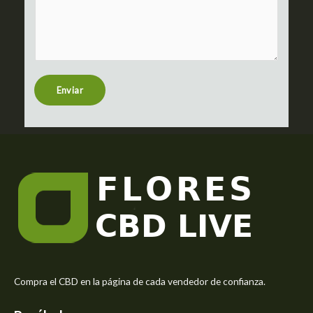
o
e
m
c
m
t
e
n
t
Enviar
o
r
M
e
s
s
a
g
e
*
Compra el CBD en la página de cada vendedor de confianza.