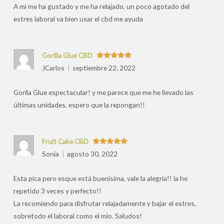
A mi me ha gustado y me ha relajado, un poco agotado del
estres laboral va bien usar el cbd me ayuda
Gorilla Glue CBD
Valorado
JCarlos
septiembre 22, 2022
con
5
de 5
Gorila Glue espectacular! y me parece que me he llevado las
últimas unidades, espero que la repongan!!
Fruit Cake CBD
Valorado
Sonia
agosto 30, 2022
con
5
de 5
Esta pica pero esque está buenisima, vale la alegria!! la he
repetido 3 veces y perfecto!!
La recomiendo para disfrutar relajadamente y bajar el estres,
sobretodo el laboral como el mio. Saludos!