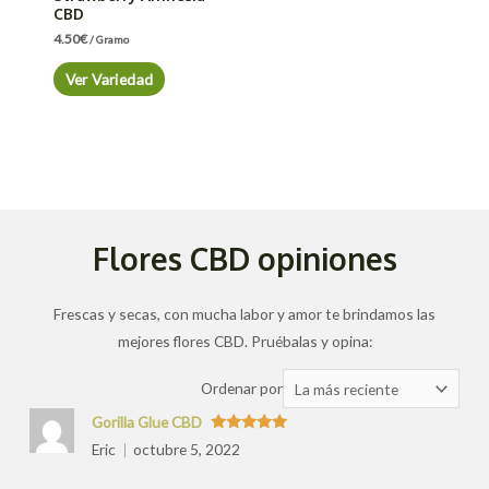
CBD
4.50
€
/ Gramo
Ver Variedad
Flores CBD opiniones
Frescas y secas, con mucha labor y amor te brindamos las
mejores flores CBD. Pruébalas y opina:
Ordenar
Ordenar por
las
Gorilla Glue CBD
valoraciones
Valorado
Eric
octubre 5, 2022
con
5
de 5
por