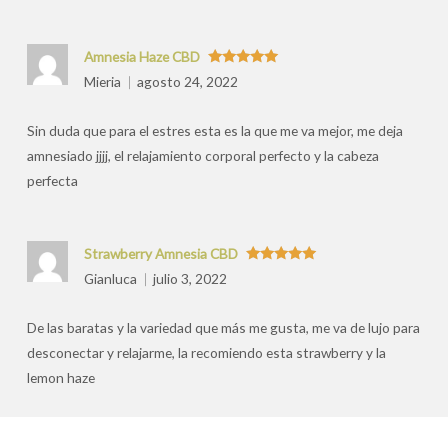
Amnesia Haze CBD
Valorado
Mieria
agosto 24, 2022
con
5
de 5
Sin duda que para el estres esta es la que me va mejor, me deja
amnesiado jjjj, el relajamiento corporal perfecto y la cabeza
perfecta
Strawberry Amnesia CBD
Valorado
Gianluca
julio 3, 2022
con
5
de 5
De las baratas y la variedad que más me gusta, me va de lujo para
desconectar y relajarme, la recomiendo esta strawberry y la
lemon haze