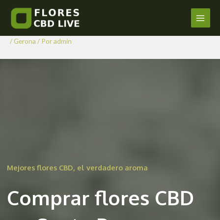
Comprar Flores CBD en Santa
Ir
al
Pau
Main
contenido
/
Gerona
/ Por
admin
Men
Mejores flores CBD, el verdadero aroma
Comprar flores CBD