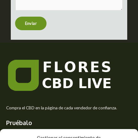
m
t
e
n
t
Enviar
o
r
M
e
s
s
a
g
e
*
Compra el CBD en la página de cada vendedor de confianza.
Pruébalo
Siente el mejor aroma de las flores CBD y usa los beneficios del
Gestionar el consentimiento de