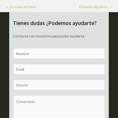
Navegación
←
Entrada anterior
Entrada siguiente
→
de
entradas
Tienes dudas ¿Podemos ayudarte?
Contacta con nosotros para poder ayudarte
N
a
m
E
e
m
a
S
i
u
l
b
C
*
j
o
e
m
c