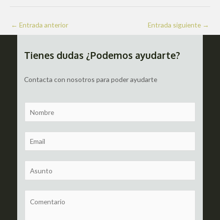
Navegación
←
Entrada anterior
Entrada siguiente
→
de
entradas
Tienes dudas ¿Podemos ayudarte?
Contacta con nosotros para poder ayudarte
N
a
m
E
e
m
a
S
i
u
l
b
C
*
j
o
e