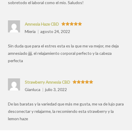
sobretodo el laboral como el mio. Saludos!
Amnesia Haze CBD
Valorado
Mieria
agosto 24, 2022
con
5
de 5
Sin duda que para el estres esta es la que me va mejor, me deja
amnesiado jjjj, el relajamiento corporal perfecto y la cabeza
perfecta
Strawberry Amnesia CBD
Valorado
Gianluca
julio 3, 2022
con
5
de 5
De las baratas y la variedad que más me gusta, me va de lujo para
desconectar y relajarme, la recomiendo esta strawberry y la
lemon haze