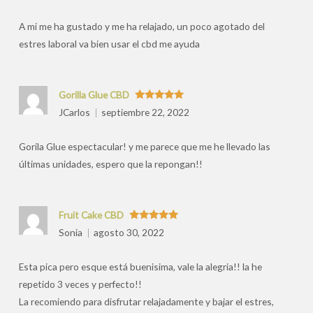
por
A mi me ha gustado y me ha relajado, un poco agotado del
estres laboral va bien usar el cbd me ayuda
Gorilla Glue CBD
Valorado
JCarlos
septiembre 22, 2022
con
5
de 5
Gorila Glue espectacular! y me parece que me he llevado las
últimas unidades, espero que la repongan!!
Fruit Cake CBD
Valorado
Sonia
agosto 30, 2022
con
5
de 5
Esta pica pero esque está buenisima, vale la alegria!! la he
repetido 3 veces y perfecto!!
La recomiendo para disfrutar relajadamente y bajar el estres,