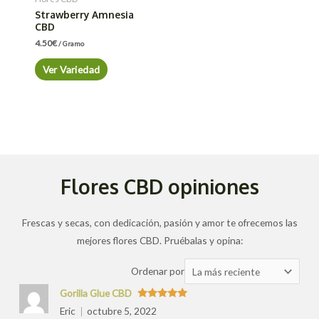
Strawberry Amnesia
CBD
4.50
€
/ Gramo
Ver Variedad
Flores CBD opiniones
Frescas y secas, con dedicación, pasión y amor te ofrecemos las
mejores flores CBD. Pruébalas y opina:
Ordenar
Ordenar por
las
Gorilla Glue CBD
valoraciones
Valorado
Eric
octubre 5, 2022
con
5
de 5