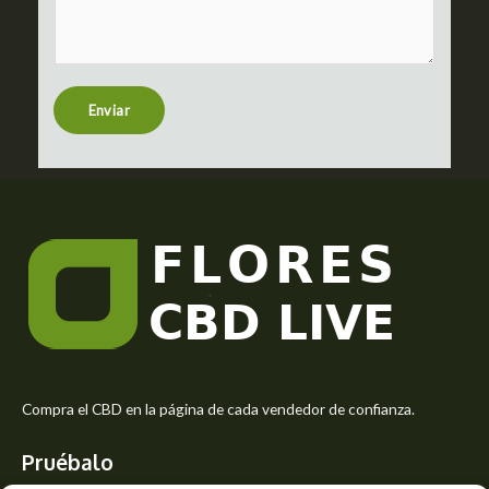
m
c
m
t
e
n
t
Enviar
o
r
M
e
s
s
a
g
e
*
Compra el CBD en la página de cada vendedor de confianza.
Pruébalo