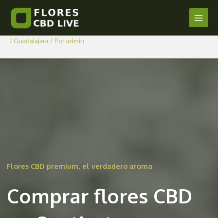
Comprar Flores CBD en
Ir
al
Santiuste
Main
contenido
/
Guadalajara
/ Por
admin
Men
Flores CBD premium, el verdadero aroma
Comprar flores CBD