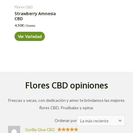
Flores CBD
Strawberry Amnesia
CBD
4.50
€
/ Gramo
Ver Variedad
Flores CBD opiniones
Frescas y secas, con dedicación y amor te brindamos las mejores
flores CBD. Pruébalas y opina:
Ordenar
Ordenar por
las
Gorilla Glue CBD