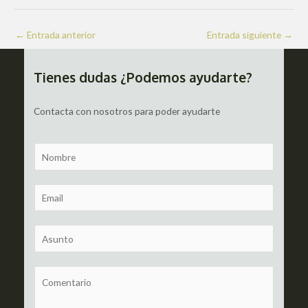
Navegación
←
Entrada anterior
Entrada siguiente
→
de
entradas
Tienes dudas ¿Podemos ayudarte?
Contacta con nosotros para poder ayudarte
N
a
m
E
e
m
a
S
i
u
l
b
C
*
j
o
e