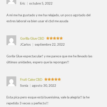
valoraciones
Valorado
Eric
octubre 5, 2022
con
5
de 5
por
A mi me ha gustado y me ha relajado, un poco agotado del
estres laboral va bien usar el cbd me ayuda
Gorilla Glue CBD
Valorado
JCarlos
septiembre 22, 2022
con
5
de 5
Gorila Glue espectacular! y me parece que me he llevado las
últimas unidades, espero que la repongan!!
Fruit Cake CBD
Valorado
Sonia
agosto 30, 2022
con
5
de 5
Esta pica pero esque está buenisima, vale la alegria!! la he
repetido 3 veces y perfecto!!