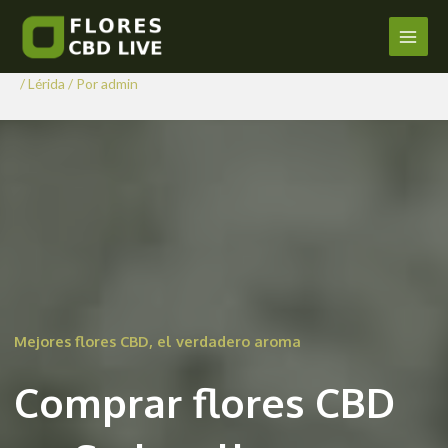
Comprar Flores CBD en
Ir
al
Sudanell
Main
contenido
/
Lérida
/ Por
admin
Men
Mejores flores CBD, el verdadero aroma
Comprar flores CBD