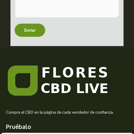
m
c
m
t
e
n
t
Enviar
o
r
M
e
s
s
a
g
e
*
Compra el CBD en la página de cada vendedor de confianza.
Pruébalo