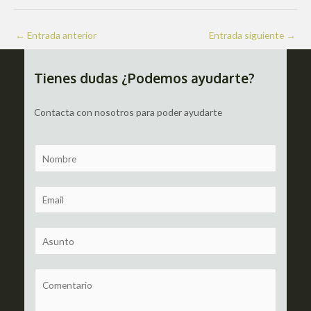
Navegación
←
Entrada anterior
Entrada siguiente
→
de
entradas
Tienes dudas ¿Podemos ayudarte?
Contacta con nosotros para poder ayudarte
N
a
m
E
e
m
a
S
i
u
l
b
C
*
j
o
e