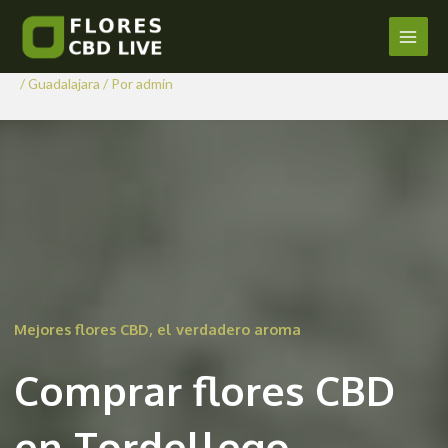
Comprar Flores CBD en
Ir
al
Tordellego
Main
contenido
/
Guadalajara
/ Por
admin
Men
Mejores flores CBD, el verdadero aroma
Comprar flores CBD
en Tordellego