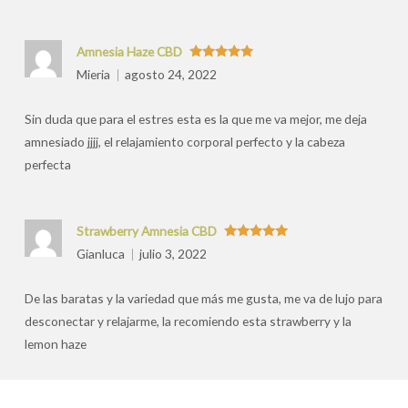
Amnesia Haze CBD
Valorado
Mieria
agosto 24, 2022
con
5
de 5
Sin duda que para el estres esta es la que me va mejor, me deja
amnesiado jjjj, el relajamiento corporal perfecto y la cabeza
perfecta
Strawberry Amnesia CBD
Valorado
Gianluca
julio 3, 2022
con
5
de 5
De las baratas y la variedad que más me gusta, me va de lujo para
desconectar y relajarme, la recomiendo esta strawberry y la
lemon haze