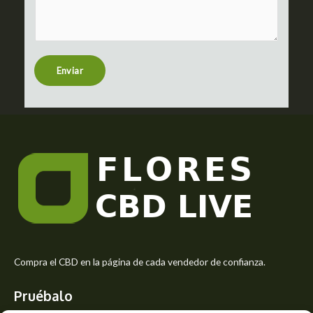
m
c
m
t
e
n
t
Enviar
o
r
M
e
s
s
a
g
e
*
Compra el CBD en la página de cada vendedor de confianza.
Pruébalo