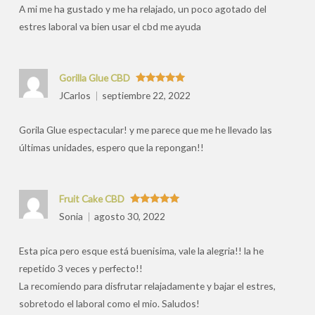
A mi me ha gustado y me ha relajado, un poco agotado del
estres laboral va bien usar el cbd me ayuda
Gorilla Glue CBD
Valorado
JCarlos
septiembre 22, 2022
con
5
de 5
Gorila Glue espectacular! y me parece que me he llevado las
últimas unidades, espero que la repongan!!
Fruit Cake CBD
Valorado
Sonia
agosto 30, 2022
con
5
de 5
Esta pica pero esque está buenisima, vale la alegria!! la he
repetido 3 veces y perfecto!!
La recomiendo para disfrutar relajadamente y bajar el estres,
sobretodo el laboral como el mio. Saludos!