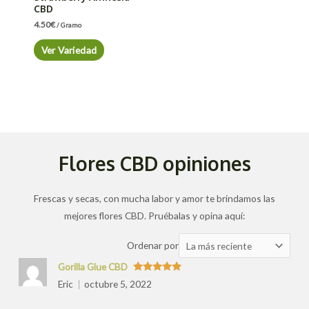
CBD
4.50
€
/ Gramo
Ver Variedad
Flores CBD opiniones
Frescas y secas, con mucha labor y amor te brindamos las
mejores flores CBD. Pruébalas y opina aquí:
Ordenar
Ordenar por
las
Gorilla Glue CBD
valoraciones
Valorado
Eric
octubre 5, 2022
con
5
de 5
por