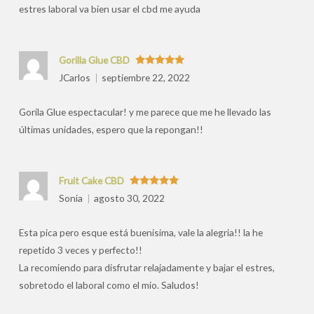
estres laboral va bien usar el cbd me ayuda
Gorilla Glue CBD
Valorado
JCarlos
septiembre 22, 2022
con
5
de 5
Gorila Glue espectacular! y me parece que me he llevado las
últimas unidades, espero que la repongan!!
Fruit Cake CBD
Valorado
Sonia
agosto 30, 2022
con
5
de 5
Esta pica pero esque está buenisima, vale la alegria!! la he
repetido 3 veces y perfecto!!
La recomiendo para disfrutar relajadamente y bajar el estres,
sobretodo el laboral como el mio. Saludos!