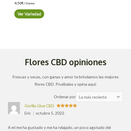
4.50
€
/ Gramo
Ver Variedad
Flores CBD opiniones
Frescas y secas, con ganas y amor te brindamos las mejores
flores CBD. Pruébalas y opina aquí:
Ordenar
Ordenar por
las
Gorilla Glue CBD
valoraciones
Valorado
Eric
octubre 5, 2022
con
5
de 5
por
A mi me ha gustado y me ha relajado, un poco agotado del