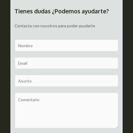
entradas
Tienes dudas ¿Podemos ayudarte?
Contacta con nosotros para poder ayudarte
N
a
m
E
e
m
a
S
i
u
l
b
C
*
j
o
e
m
c
m
t
e