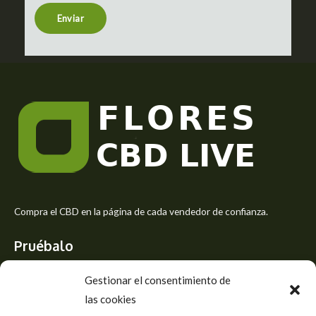
n
t
Enviar
o
r
M
e
s
s
a
g
e
*
Compra el CBD en la página de cada vendedor de confianza.
Pruébalo
Siente el mejor aroma de las flores CBD y usa los beneficios del
Gestionar el consentimiento de
CBD
las cookies