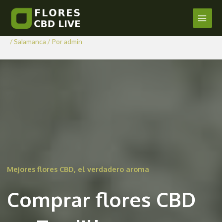
Comprar Flores CBD en
Ir
al
Tordillos
Main
contenido
/
Salamanca
/ Por
admin
Men
Mejores flores CBD, el verdadero aroma
Comprar flores CBD