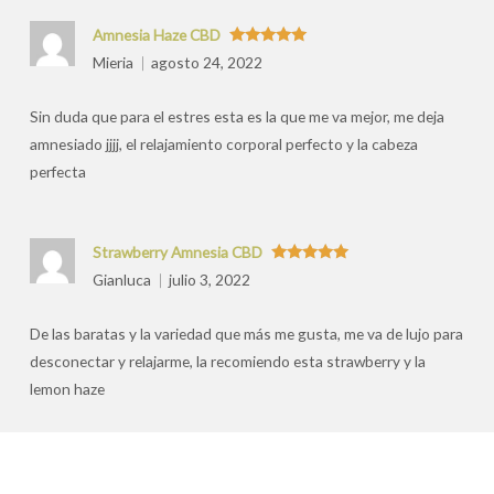
Amnesia Haze CBD
Valorado
Mieria
agosto 24, 2022
con
5
de 5
Sin duda que para el estres esta es la que me va mejor, me deja
amnesiado jjjj, el relajamiento corporal perfecto y la cabeza
perfecta
Strawberry Amnesia CBD
Valorado
Gianluca
julio 3, 2022
con
5
de 5
De las baratas y la variedad que más me gusta, me va de lujo para
desconectar y relajarme, la recomiendo esta strawberry y la
lemon haze