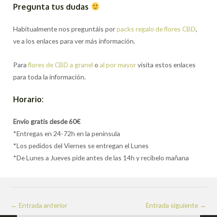
Pregunta tus dudas
Habitualmente nos preguntáis por
packs regalo de flores CBD
,
ve a los enlaces para ver más información.
Para
flores de CBD a granel
o
al por mayor
visita estos enlaces
para toda la información.
Horario:
Envío gratis desde 60€
*Entregas en 24-72h en la península
*Los pedidos del Viernes se entregan el Lunes
*De Lunes a Jueves pide antes de las 14h y recíbelo mañana
Navegación
←
Entrada anterior
Entrada siguiente
→
de