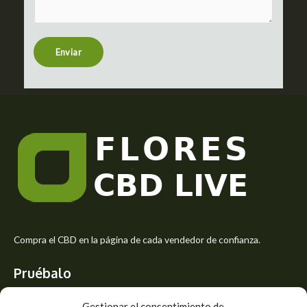
m
t
e
n
t
Enviar
o
r
M
e
s
s
a
g
e
*
Compra el CBD en la página de cada vendedor de confianza.
Pruébalo
Siente el mejor aroma de las flores CBD y usa los beneficios del
Gestionar el consentimiento de