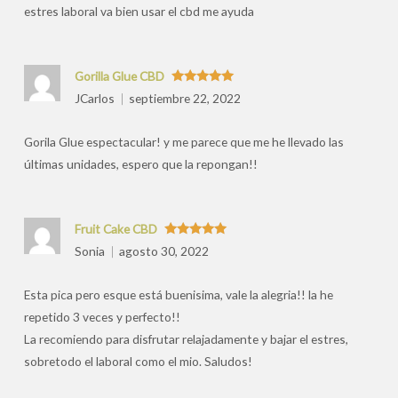
estres laboral va bien usar el cbd me ayuda
Gorilla Glue CBD
Valorado
JCarlos
septiembre 22, 2022
con
5
de 5
Gorila Glue espectacular! y me parece que me he llevado las
últimas unidades, espero que la repongan!!
Fruit Cake CBD
Valorado
Sonia
agosto 30, 2022
con
5
de 5
Esta pica pero esque está buenisima, vale la alegria!! la he
repetido 3 veces y perfecto!!
La recomiendo para disfrutar relajadamente y bajar el estres,
sobretodo el laboral como el mio. Saludos!