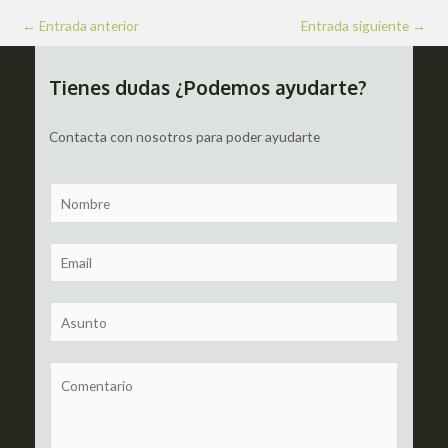
Navegación
←
Entrada anterior
Entrada siguiente
→
de
entradas
Tienes dudas ¿Podemos ayudarte?
Contacta con nosotros para poder ayudarte
N
a
m
E
e
m
a
S
i
u
l
b
C
*
j
o
e
m
c