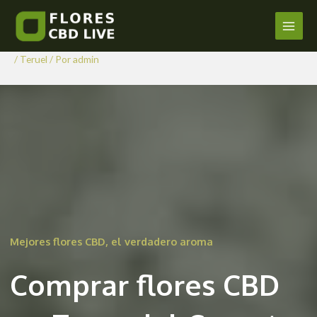
Comprar Flores CBD en Torre
Ir
al
del Compte
Main
contenido
/
Teruel
/ Por
admin
Men
Mejores flores CBD, el verdadero aroma
Comprar flores CBD