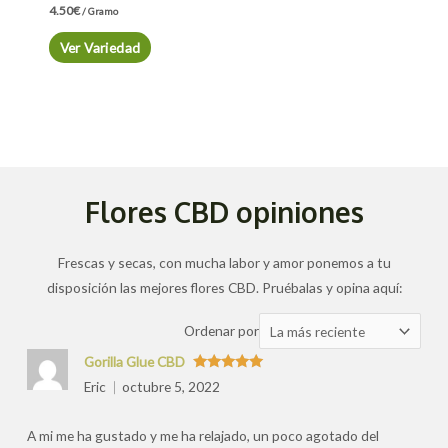
4.50
€
/ Gramo
Ver Variedad
Flores CBD opiniones
Frescas y secas, con mucha labor y amor ponemos a tu
disposición las mejores flores CBD. Pruébalas y opina aquí:
Ordenar
Ordenar por
las
Gorilla Glue CBD
valoraciones
Valorado
Eric
octubre 5, 2022
con
5
de 5
por
A mi me ha gustado y me ha relajado, un poco agotado del