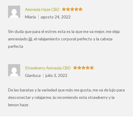
Amnesia Haze CBD
Valorado
Mieria
agosto 24, 2022
con
5
de 5
Sin duda que para el estres esta es la que me va mejor, me deja
amnesiado jjjj, el relajamiento corporal perfecto y la cabeza
perfecta
Strawberry Amnesia CBD
Valorado
Gianluca
julio 3, 2022
con
5
de 5
De las baratas y la variedad que más me gusta, me va de lujo para
desconectar y relajarme, la recomiendo esta strawberry y la
lemon haze