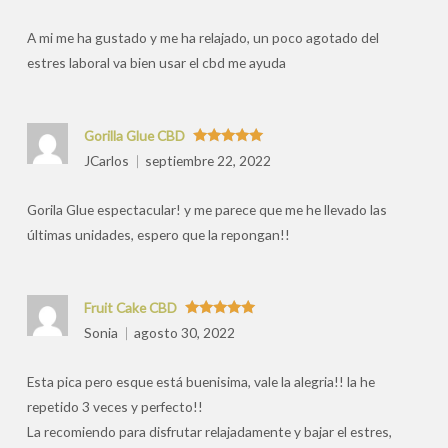
por
A mi me ha gustado y me ha relajado, un poco agotado del
estres laboral va bien usar el cbd me ayuda
Gorilla Glue CBD
Valorado
JCarlos
septiembre 22, 2022
con
5
de 5
Gorila Glue espectacular! y me parece que me he llevado las
últimas unidades, espero que la repongan!!
Fruit Cake CBD
Valorado
Sonia
agosto 30, 2022
con
5
de 5
Esta pica pero esque está buenisima, vale la alegria!! la he
repetido 3 veces y perfecto!!
La recomiendo para disfrutar relajadamente y bajar el estres,