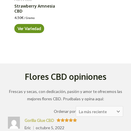
Strawberry Amnesia
CBD
4.50
€
/ Gramo
Ver Variedad
Flores CBD opiniones
Frescas y secas, con dedicación, pasión y amor te ofrecemos las
mejores flores CBD. Pruébalas y opina aquí:
Ordenar
Ordenar por
las
Gorilla Glue CBD
valoraciones
Valorado
Eric
octubre 5, 2022
con
5
de 5