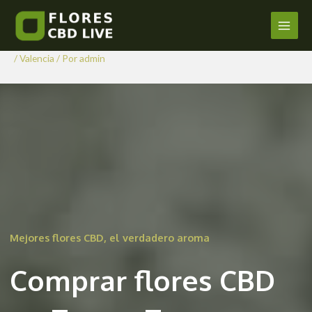
Comprar Flores CBD en Torres
Ir
al
Torres
Main
contenido
/
Valencia
/ Por
admin
Men
Mejores flores CBD, el verdadero aroma
Comprar flores CBD