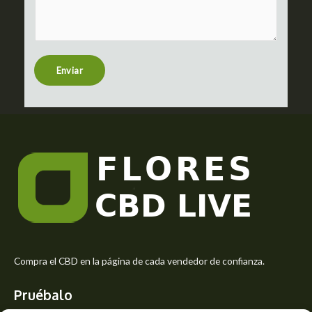
m
c
m
t
e
n
t
Enviar
o
r
M
e
s
s
a
g
e
*
Compra el CBD en la página de cada vendedor de confianza.
Pruébalo