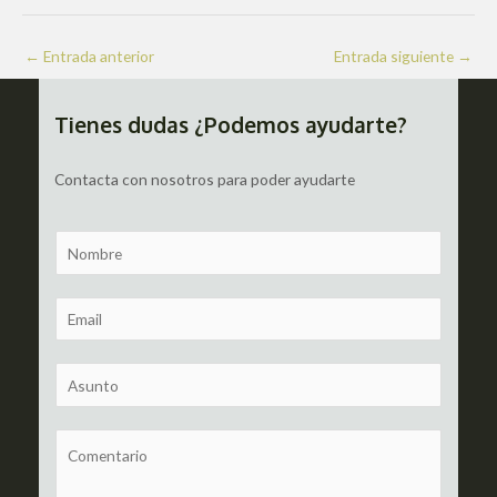
Navegación
←
Entrada anterior
Entrada siguiente
→
de
entradas
Tienes dudas ¿Podemos ayudarte?
Contacta con nosotros para poder ayudarte
N
a
m
E
e
m
a
S
i
u
l
b
C
*
j
o
e