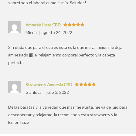
sobretodo el laboral como el mio. Saludos!
Amnesia Haze CBD
Valorado
Mieria
agosto 24, 2022
con
5
de 5
Sin duda que para el estres esta es la que me va mejor, me deja
amnesiado jjjj, el relajamiento corporal perfecto y la cabeza
perfecta
Strawberry Amnesia CBD
Valorado
Gianluca
julio 3, 2022
con
5
de 5
De las baratas y la variedad que más me gusta, me va de lujo para
desconectar y relajarme, la recomiendo esta strawberry y la
lemon haze