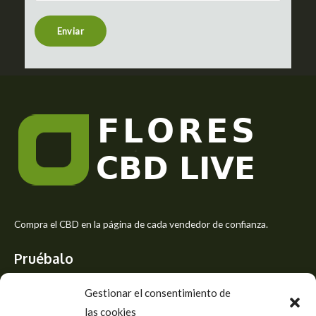
n
t
Enviar
o
r
M
e
s
s
a
g
e
*
Compra el CBD en la página de cada vendedor de confianza.
Pruébalo
Siente el mejor aroma de las flores CBD y usa los beneficios del
Gestionar el consentimiento de
CBD
las cookies