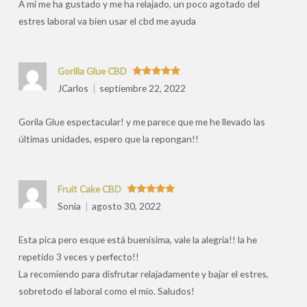
A mi me ha gustado y me ha relajado, un poco agotado del
estres laboral va bien usar el cbd me ayuda
Gorilla Glue CBD
Valorado
JCarlos
septiembre 22, 2022
con
5
de 5
Gorila Glue espectacular! y me parece que me he llevado las
últimas unidades, espero que la repongan!!
Fruit Cake CBD
Valorado
Sonia
agosto 30, 2022
con
5
de 5
Esta pica pero esque está buenisima, vale la alegria!! la he
repetido 3 veces y perfecto!!
La recomiendo para disfrutar relajadamente y bajar el estres,
sobretodo el laboral como el mio. Saludos!