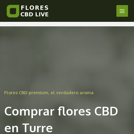
Comprar Flores CBD en Turre
Ir
al
Main
/
Almería
/ Por
admin
contenido
Men
Flores CBD premium, el verdadero aroma
Comprar flores CBD
en Turre