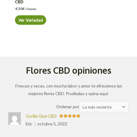
CBD
4.50
€
/ Gramo
Ver Variedad
Flores CBD opiniones
Frescas y secas, con mucha labor y amor te ofrecemos las
mejores flores CBD. Pruébalas y opina aquí:
Ordenar
Ordenar por
las
Gorilla Glue CBD
valoraciones
Valorado
Eric
octubre 5, 2022
con
5
de 5
por