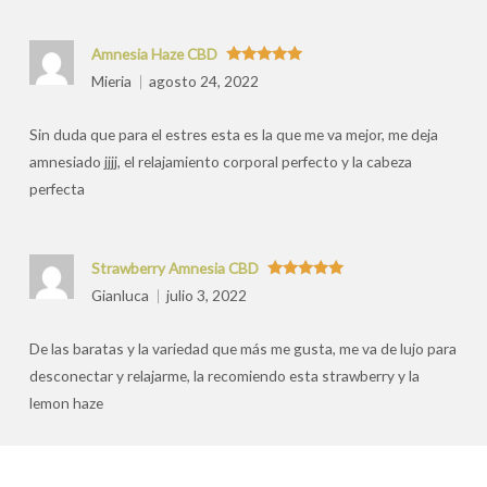
Amnesia Haze CBD
Valorado
Mieria
agosto 24, 2022
con
5
de 5
Sin duda que para el estres esta es la que me va mejor, me deja
amnesiado jjjj, el relajamiento corporal perfecto y la cabeza
perfecta
Strawberry Amnesia CBD
Valorado
Gianluca
julio 3, 2022
con
5
de 5
De las baratas y la variedad que más me gusta, me va de lujo para
desconectar y relajarme, la recomiendo esta strawberry y la
lemon haze