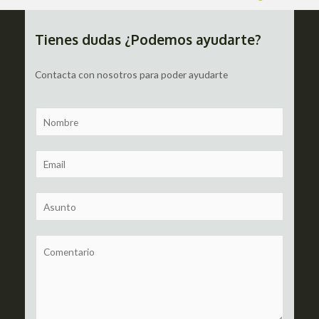
de
entradas
Tienes dudas ¿Podemos ayudarte?
Contacta con nosotros para poder ayudarte
N
a
m
E
e
m
a
S
i
u
l
b
C
*
j
o
e
m
c
m
t
e