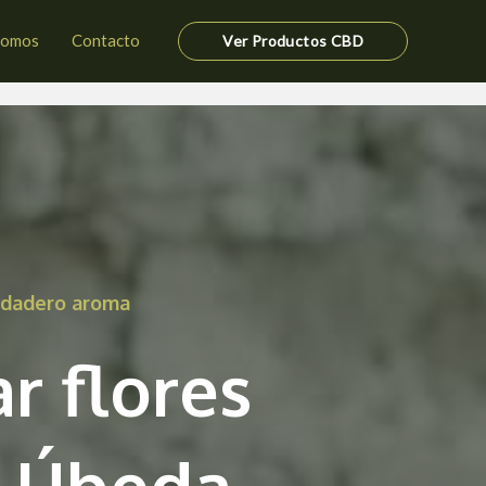
somos
Contacto
Ver Productos CBD
erdadero aroma
r flores
 Úbeda