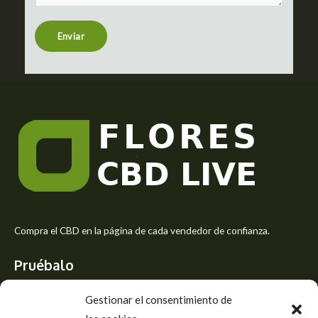
e
n
t
Enviar
o
r
M
e
s
s
a
g
e
*
Compra el CBD en la página de cada vendedor de confianza.
Pruébalo
Siente el mejor aroma de las flores CBD y usa los beneficios del
Gestionar el consentimiento de
CBD