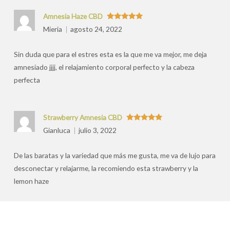
Amnesia Haze CBD
Valorado
Mieria
agosto 24, 2022
con
5
de 5
Sin duda que para el estres esta es la que me va mejor, me deja
amnesiado jjjj, el relajamiento corporal perfecto y la cabeza
perfecta
Strawberry Amnesia CBD
Valorado
Gianluca
julio 3, 2022
con
5
de 5
De las baratas y la variedad que más me gusta, me va de lujo para
desconectar y relajarme, la recomiendo esta strawberry y la
lemon haze