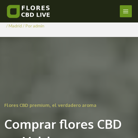
Comprar Flores CBD en
Ir
al
Valdemoro
Main
contenido
/
Madrid
/ Por
admin
Men
Flores CBD premium, el verdadero aroma
Comprar flores CBD