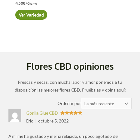
4.50
€
/ Gramo
Ver Variedad
Flores CBD opiniones
Frescas y secas, con mucha labor y amor ponemos a tu
disposición las mejores flores CBD. Pruébalas y opina aquí:
Ordenar
Ordenar por
las
Gorilla Glue CBD
valoraciones
Valorado
Eric
octubre 5, 2022
con
5
de 5
por
A mi me ha gustado y me ha relajado, un poco agotado del