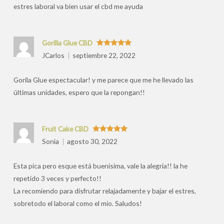
estres laboral va bien usar el cbd me ayuda
Gorilla Glue CBD
Valorado
JCarlos
septiembre 22, 2022
con
5
de 5
Gorila Glue espectacular! y me parece que me he llevado las
últimas unidades, espero que la repongan!!
Fruit Cake CBD
Valorado
Sonia
agosto 30, 2022
con
5
de 5
Esta pica pero esque está buenisima, vale la alegria!! la he
repetido 3 veces y perfecto!!
La recomiendo para disfrutar relajadamente y bajar el estres,
sobretodo el laboral como el mio. Saludos!