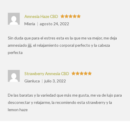
Amnesia Haze CBD
Valorado
Mieria
agosto 24, 2022
con
5
de 5
Sin duda que para el estres esta es la que me va mejor, me deja
amnesiado jjjj, el relajamiento corporal perfecto y la cabeza
perfecta
Strawberry Amnesia CBD
Valorado
Gianluca
julio 3, 2022
con
5
de 5
De las baratas y la variedad que más me gusta, me va de lujo para
desconectar y relajarme, la recomiendo esta strawberry y la
lemon haze