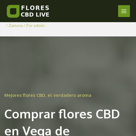
Comprar Flores CBD en Vega
Ir
al
de Villalobos
Main
contenido
/
Zamora
/ Por
admin
Men
Mejores flores CBD, el verdadero aroma
Comprar flores CBD
en Vega de