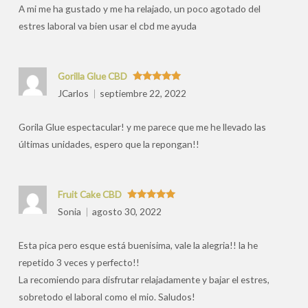
A mi me ha gustado y me ha relajado, un poco agotado del
estres laboral va bien usar el cbd me ayuda
Gorilla Glue CBD
Valorado
JCarlos
septiembre 22, 2022
con
5
de 5
Gorila Glue espectacular! y me parece que me he llevado las
últimas unidades, espero que la repongan!!
Fruit Cake CBD
Valorado
Sonia
agosto 30, 2022
con
5
de 5
Esta pica pero esque está buenisima, vale la alegria!! la he
repetido 3 veces y perfecto!!
La recomiendo para disfrutar relajadamente y bajar el estres,
sobretodo el laboral como el mio. Saludos!