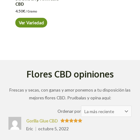
CBD
4.50
€
/ Gramo
Ver Variedad
Flores CBD opiniones
Frescas y secas, con ganas y amor ponemos a tu disposición las
mejores flores CBD. Pruébalas y opina aquí:
Ordenar
Ordenar por
las
Gorilla Glue CBD
valoraciones
Valorado
Eric
octubre 5, 2022
con
5
de 5
por