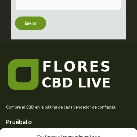
m
t
e
n
t
Enviar
o
r
M
e
s
s
a
g
e
*
Compra el CBD en la página de cada vendedor de confianza.
Pruébalo
Siente el mejor aroma de las flores CBD y usa los beneficios del
Gestionar el consentimiento de