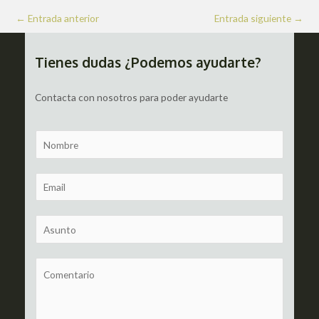
Navegación
←
Entrada anterior
Entrada siguiente
→
de
entradas
Tienes dudas ¿Podemos ayudarte?
Contacta con nosotros para poder ayudarte
N
a
m
E
e
m
a
S
i
u
l
b
C
*
j
o
e
m
c