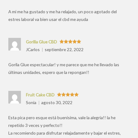
por
A mi me ha gustado y me ha relajado, un poco agotado del
estres laboral va bien usar el cbd me ayuda
Gorilla Glue CBD
Valorado
JCarlos
septiembre 22, 2022
con
5
de 5
Gorila Glue espectacular! y me parece que me he llevado las
últimas unidades, espero que la repongan!!
Fruit Cake CBD
Valorado
Sonia
agosto 30, 2022
con
5
de 5
Esta pica pero esque está buenisima, vale la alegria!! la he
repetido 3 veces y perfecto!!
La recomiendo para disfrutar relajadamente y bajar el estres,