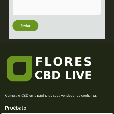
m
c
m
t
e
n
t
Enviar
o
r
M
e
s
s
a
g
e
*
Compra el CBD en la página de cada vendedor de confianza.
Pruébalo