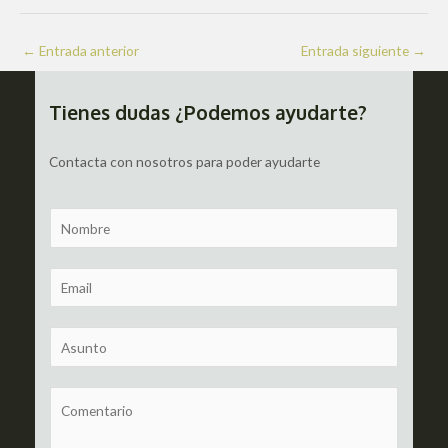
Navegación
←
Entrada anterior
Entrada siguiente
→
de
entradas
Tienes dudas ¿Podemos ayudarte?
Contacta con nosotros para poder ayudarte
N
a
m
E
e
m
a
S
i
u
l
b
C
*
j
o
e