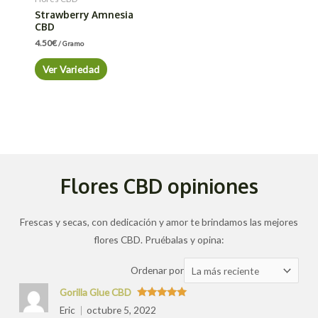
Strawberry Amnesia
CBD
4.50
€
/ Gramo
Ver Variedad
Flores CBD opiniones
Frescas y secas, con dedicación y amor te brindamos las mejores
flores CBD. Pruébalas y opina:
Ordenar
Ordenar por
las
Gorilla Glue CBD
valoraciones
Valorado
Eric
octubre 5, 2022
con
5
de 5