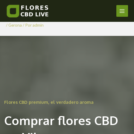
Comprar Flores CBD en Vila-
Ir
al
sacra
Main
contenido
/
Gerona
/ Por
admin
Men
Flores CBD premium, el verdadero aroma
Comprar flores CBD