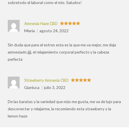
sobretodo el laboral como el mio. Saludos!
Amnesia Haze CBD
Valorado
Mieria
agosto 24, 2022
con
5
de 5
Sin duda que para el estres esta es la que me va mejor, me deja
amnesiado jjjj, el relajamiento corporal perfecto y la cabeza
perfecta
Strawberry Amnesia CBD
Valorado
Gianluca
julio 3, 2022
con
5
de 5
De las baratas y la variedad que más me gusta, me va de lujo para
desconectar y relajarme, la recomiendo esta strawberry y la
lemon haze