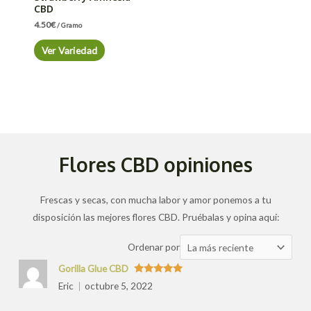
CBD
4.50
€
/ Gramo
Ver Variedad
Flores CBD opiniones
Frescas y secas, con mucha labor y amor ponemos a tu
disposición las mejores flores CBD. Pruébalas y opina aquí:
Ordenar
Ordenar por
las
Gorilla Glue CBD
valoraciones
Valorado
Eric
octubre 5, 2022
con
5
de 5
por