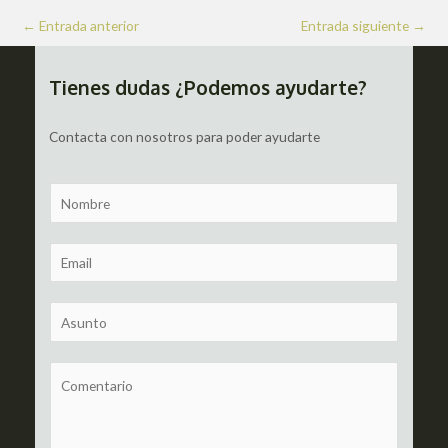
Navegación
←
Entrada anterior
Entrada siguiente
→
de
entradas
Tienes dudas ¿Podemos ayudarte?
Contacta con nosotros para poder ayudarte
N
a
m
E
e
m
a
S
i
u
l
b
C
*
j
o
e
m
c