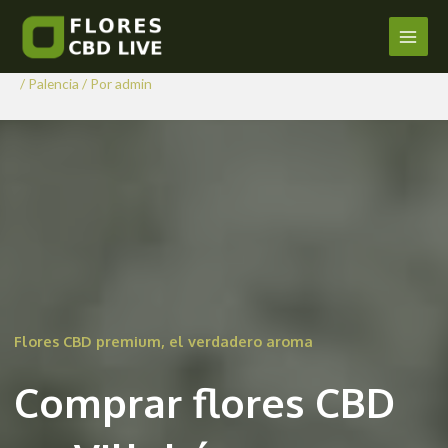
Comprar Flores CBD en
Ir
al
Villahán
Main
contenido
/
Palencia
/ Por
admin
Men
Flores CBD premium, el verdadero aroma
Comprar flores CBD