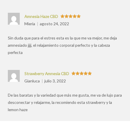
Amnesia Haze CBD
Valorado
Mieria
agosto 24, 2022
con
5
de 5
Sin duda que para el estres esta es la que me va mejor, me deja
amnesiado jjjj, el relajamiento corporal perfecto y la cabeza
perfecta
Strawberry Amnesia CBD
Valorado
Gianluca
julio 3, 2022
con
5
de 5
De las baratas y la variedad que más me gusta, me va de lujo para
desconectar y relajarme, la recomiendo esta strawberry y la
lemon haze