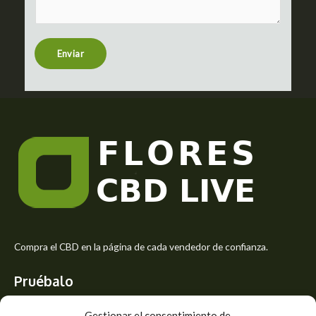
m
t
e
n
t
Enviar
o
r
M
e
s
s
a
g
e
*
Compra el CBD en la página de cada vendedor de confianza.
Pruébalo
Siente el mejor aroma de las flores CBD y usa los beneficios del
Gestionar el consentimiento de