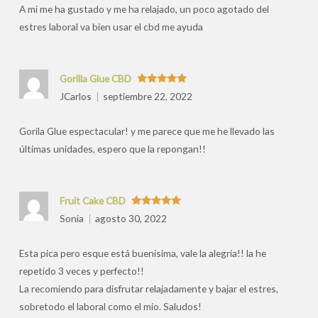
A mi me ha gustado y me ha relajado, un poco agotado del
estres laboral va bien usar el cbd me ayuda
Gorilla Glue CBD
Valorado
JCarlos
septiembre 22, 2022
con
5
de 5
Gorila Glue espectacular! y me parece que me he llevado las
últimas unidades, espero que la repongan!!
Fruit Cake CBD
Valorado
Sonia
agosto 30, 2022
con
5
de 5
Esta pica pero esque está buenisima, vale la alegria!! la he
repetido 3 veces y perfecto!!
La recomiendo para disfrutar relajadamente y bajar el estres,
sobretodo el laboral como el mio. Saludos!