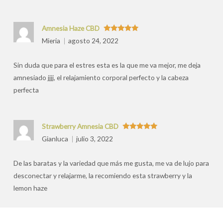
Amnesia Haze CBD
Valorado
Mieria
agosto 24, 2022
con
5
de 5
Sin duda que para el estres esta es la que me va mejor, me deja
amnesiado jjjj, el relajamiento corporal perfecto y la cabeza
perfecta
Strawberry Amnesia CBD
Valorado
Gianluca
julio 3, 2022
con
5
de 5
De las baratas y la variedad que más me gusta, me va de lujo para
desconectar y relajarme, la recomiendo esta strawberry y la
lemon haze