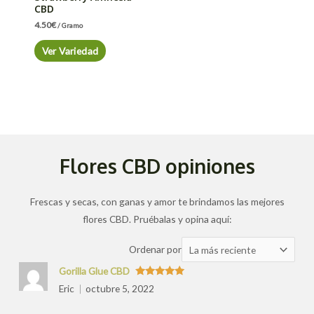
CBD
4.50
€
/ Gramo
Ver Variedad
Flores CBD opiniones
Frescas y secas, con ganas y amor te brindamos las mejores
flores CBD. Pruébalas y opina aquí:
Ordenar
Ordenar por
las
Gorilla Glue CBD
valoraciones
Valorado
Eric
octubre 5, 2022
con
5
de 5
por