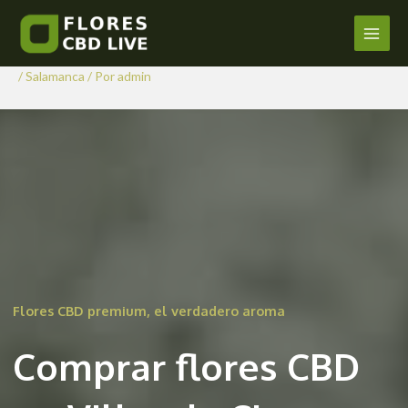
Comprar Flores CBD en Villar
Ir
al
de Ciervo
Main
contenido
/
Salamanca
/ Por
admin
Men
Flores CBD premium, el verdadero aroma
Comprar flores CBD