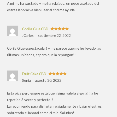
A mi me ha gustado y me ha relajado, un poco agotado del
estres laboral va bien usar el cbd me ayuda
Gorilla Glue CBD
Valorado
JCarlos
septiembre 22, 2022
con
5
de 5
Gorila Glue espectacular! y me parece que me he llevado las
últimas unidades, espero que la repongan!!
Fruit Cake CBD
Valorado
Sonia
agosto 30, 2022
con
5
de 5
Esta pica pero esque está buenisima, vale la alegria!! la he
repetido 3 veces y perfecto!!
La recomiendo para disfrutar relajadamente y bajar el estres,
sobretodo el laboral como el mio. Saludos!