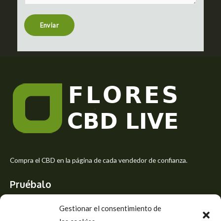
e
n
t
Enviar
o
r
M
e
s
s
a
g
e
*
Compra el CBD en la página de cada vendedor de confianza.
Pruébalo
Siente el mejor aroma de las flores CBD y usa los beneficios del
Gestionar el consentimiento de
CBD