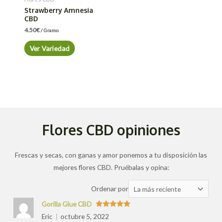
Strawberry Amnesia
CBD
4.50
€
/ Gramo
Ver Variedad
Flores CBD opiniones
Frescas y secas, con ganas y amor ponemos a tu disposición las
mejores flores CBD. Pruébalas y opina:
Ordenar
Ordenar por
las
Gorilla Glue CBD
valoraciones
Valorado
Eric
octubre 5, 2022
con
5
de 5