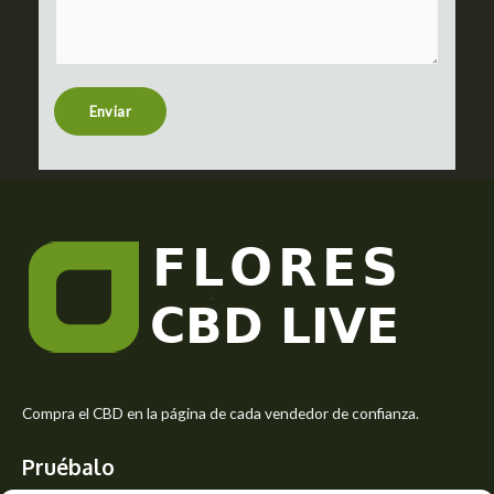
m
c
m
t
e
n
t
Enviar
o
r
M
e
s
s
a
g
e
*
Compra el CBD en la página de cada vendedor de confianza.
Pruébalo