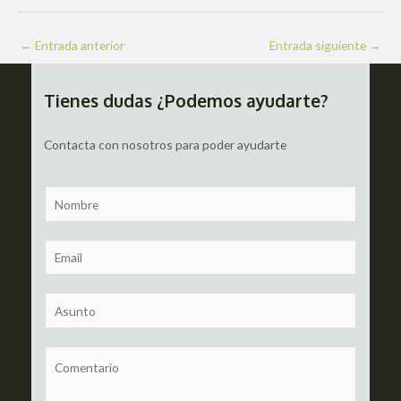
Navegación
←
Entrada anterior
Entrada siguiente
→
de
entradas
Tienes dudas ¿Podemos ayudarte?
Contacta con nosotros para poder ayudarte
N
a
m
E
e
m
a
S
i
u
l
b
C
*
j
o
e