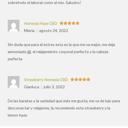
sobretodo el laboral como el mio. Saludos!
Amnesia Haze CBD
Valorado
Mieria
agosto 24, 2022
con
5
de 5
Sin duda que para el estres esta es la que me va mejor, me deja
amnesiado jjjj, el relajamiento corporal perfecto y la cabeza
perfecta
Strawberry Amnesia CBD
Valorado
Gianluca
julio 3, 2022
con
5
de 5
De las baratas y la variedad que más me gusta, me va de lujo para
desconectar y relajarme, la recomiendo esta strawberry y la
lemon haze