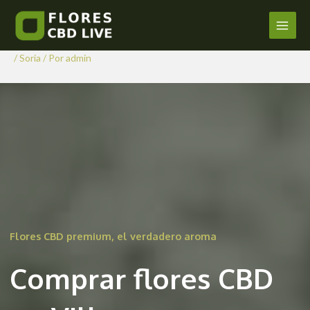
Comprar Flores CBD en
Ir
al
Villasayas
Main
contenido
/
Soria
/ Por
admin
Men
Flores CBD premium, el verdadero aroma
Comprar flores CBD