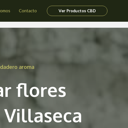
somos
Contacto
Ver Productos CBD
erdadero aroma
r flores
Villaseca