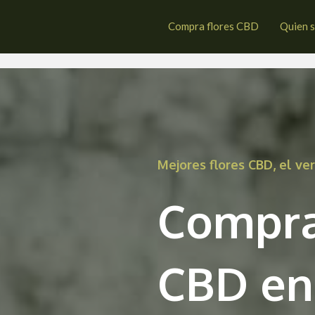
llaseca de Uceda
Compra flores CBD
Quien 
Mejores flores CBD, el v
Compra
CBD en 