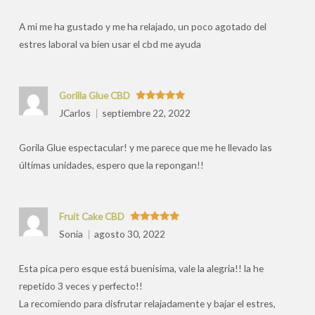
por
A mi me ha gustado y me ha relajado, un poco agotado del
estres laboral va bien usar el cbd me ayuda
Gorilla Glue CBD
Valorado
JCarlos
septiembre 22, 2022
con
5
de 5
Gorila Glue espectacular! y me parece que me he llevado las
últimas unidades, espero que la repongan!!
Fruit Cake CBD
Valorado
Sonia
agosto 30, 2022
con
5
de 5
Esta pica pero esque está buenisima, vale la alegria!! la he
repetido 3 veces y perfecto!!
La recomiendo para disfrutar relajadamente y bajar el estres,