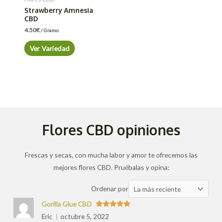
Strawberry Amnesia
CBD
4.50
€
/ Gramo
Ver Variedad
Flores CBD opiniones
Frescas y secas, con mucha labor y amor te ofrecemos las
mejores flores CBD. Pruébalas y opina:
Ordenar
Ordenar por
las
Gorilla Glue CBD
valoraciones
Valorado
Eric
octubre 5, 2022
con
5
de 5