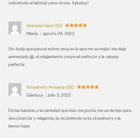
sobretodo el laboral como el mio. Saludos!
Amnesia Haze CBD
Valorado
Mieria
agosto 24, 2022
con
5
de 5
Sin duda que para el estres esta es la que me va mejor, me deja
amnesiado jjjj, el relajamiento corporal perfecto y la cabeza
perfecta
Strawberry Amnesia CBD
Valorado
Gianluca
julio 3, 2022
con
5
de 5
De las baratas y la variedad que más me gusta, me va de lujo para
desconectar y relajarme, la recomiendo esta strawberry y la
lemon haze