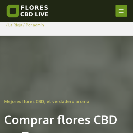
Comprar Flores CBD en
Ir
al
Zarzosa
Main
contenido
/
La Rioja
/ Por
admin
Men
Mejores flores CBD, el verdadero aroma
Comprar flores CBD