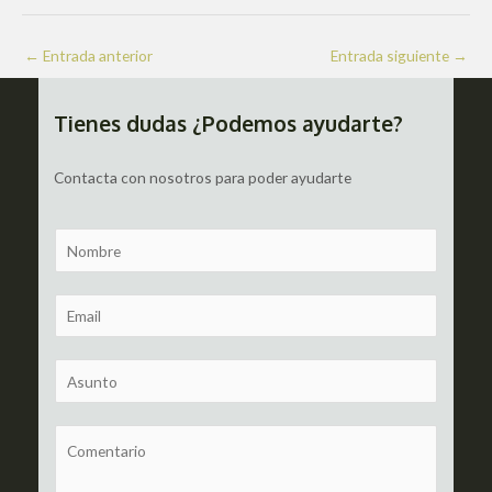
Navegación
←
Entrada anterior
Entrada siguiente
→
de
entradas
Tienes dudas ¿Podemos ayudarte?
Contacta con nosotros para poder ayudarte
N
a
m
E
e
m
a
S
i
u
l
b
C
*
j
o
e