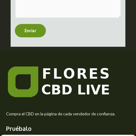
m
c
m
t
e
n
t
Enviar
o
r
M
e
s
s
a
g
e
*
Compra el CBD en la página de cada vendedor de confianza.
Pruébalo