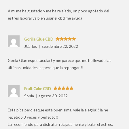
por
A mi me ha gustado y me ha relajado, un poco agotado del
estres laboral va bien usar el cbd me ayuda
Gorilla Glue CBD
Valorado
JCarlos
septiembre 22, 2022
con
5
de 5
Gorila Glue espectacular! y me parece que me he llevado las
últimas unidades, espero que la repongan!!
Fruit Cake CBD
Valorado
Sonia
agosto 30, 2022
con
5
de 5
Esta pica pero esque está buenisima, vale la alegria!! la he
repetido 3 veces y perfecto!!
La recomiendo para disfrutar relajadamente y bajar el estres,