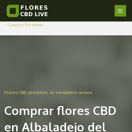
Comprar Flores CBD en
Ir
al
Albaladejo del Cuende
Main
contenido
/
Cuenca
/ Por
admin
Men
Flores CBD premium, el verdadero aroma
Comprar flores CBD
en Albaladejo del