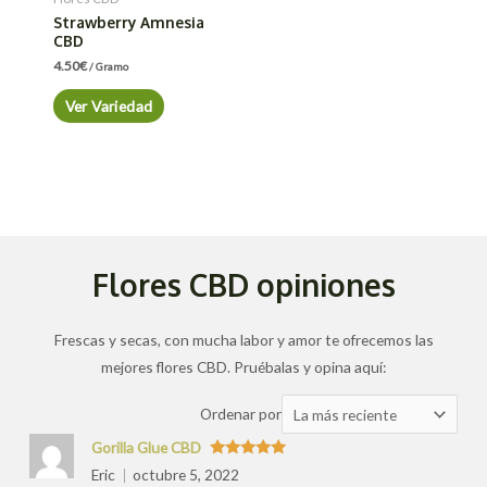
Strawberry Amnesia
CBD
4.50
€
/ Gramo
Ver Variedad
Flores CBD opiniones
Frescas y secas, con mucha labor y amor te ofrecemos las
mejores flores CBD. Pruébalas y opina aquí:
Ordenar
Ordenar por
las
Gorilla Glue CBD
valoraciones
Valorado
Eric
octubre 5, 2022
con
5
de 5