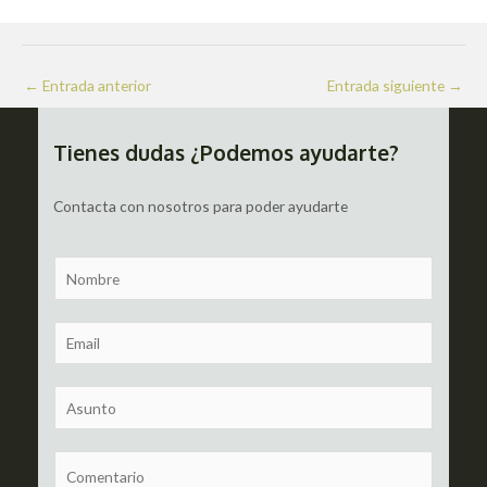
Navegación
←
Entrada anterior
Entrada siguiente
→
de
entradas
Tienes dudas ¿Podemos ayudarte?
Contacta con nosotros para poder ayudarte
N
a
m
E
e
m
a
S
i
u
l
b
C
*
j