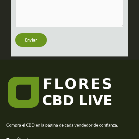
o
e
m
c
m
t
e
n
t
Enviar
o
r
M
e
s
s
a
g
e
*
Compra el CBD en la página de cada vendedor de confianza.