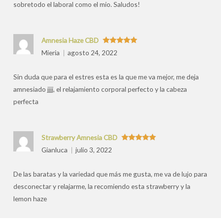
sobretodo el laboral como el mio. Saludos!
Amnesia Haze CBD
Valorado
Mieria
agosto 24, 2022
con
5
de 5
Sin duda que para el estres esta es la que me va mejor, me deja
amnesiado jjjj, el relajamiento corporal perfecto y la cabeza
perfecta
Strawberry Amnesia CBD
Valorado
Gianluca
julio 3, 2022
con
5
de 5
De las baratas y la variedad que más me gusta, me va de lujo para
desconectar y relajarme, la recomiendo esta strawberry y la
lemon haze