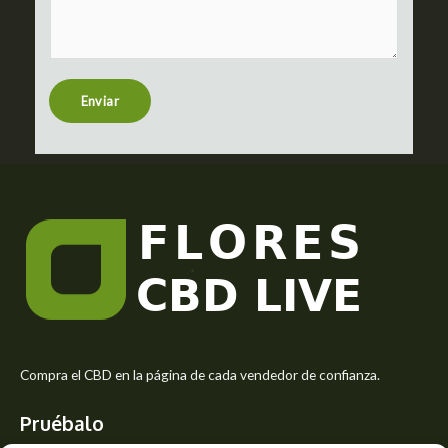
m
c
m
t
e
n
t
Enviar
o
r
M
e
s
s
a
g
e
*
Compra el CBD en la página de cada vendedor de confianza.
Pruébalo