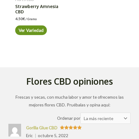
Strawberry Amnesia
CBD
4.50
€
/ Gramo
Ver Variedad
Flores CBD opiniones
Frescas y secas, con mucha labor y amor te ofrecemos las
mejores flores CBD. Pruébalas y opina aquí:
Ordenar
Ordenar por
las
Gorilla Glue CBD
valoraciones
Valorado
Eric
octubre 5, 2022
con
5
de 5