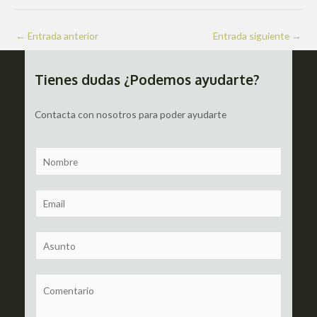
Navegación
←
Entrada anterior
Entrada siguiente
→
de
entradas
Tienes dudas ¿Podemos ayudarte?
Contacta con nosotros para poder ayudarte
N
a
m
E
e
m
a
S
i
u
l
b
C
*
j
o
e