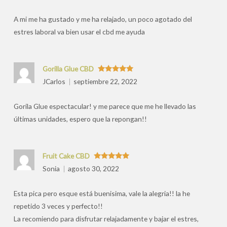
por
A mi me ha gustado y me ha relajado, un poco agotado del
estres laboral va bien usar el cbd me ayuda
Gorilla Glue CBD
Valorado
JCarlos
septiembre 22, 2022
con
5
de 5
Gorila Glue espectacular! y me parece que me he llevado las
últimas unidades, espero que la repongan!!
Fruit Cake CBD
Valorado
Sonia
agosto 30, 2022
con
5
de 5
Esta pica pero esque está buenisima, vale la alegria!! la he
repetido 3 veces y perfecto!!
La recomiendo para disfrutar relajadamente y bajar el estres,