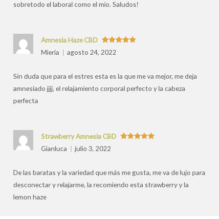
sobretodo el laboral como el mio. Saludos!
Amnesia Haze CBD
Valorado
Mieria
agosto 24, 2022
con
5
de 5
Sin duda que para el estres esta es la que me va mejor, me deja
amnesiado jjjj, el relajamiento corporal perfecto y la cabeza
perfecta
Strawberry Amnesia CBD
Valorado
Gianluca
julio 3, 2022
con
5
de 5
De las baratas y la variedad que más me gusta, me va de lujo para
desconectar y relajarme, la recomiendo esta strawberry y la
lemon haze