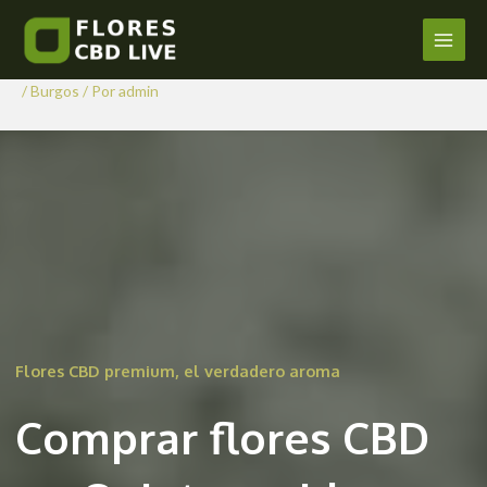
Comprar Flores CBD en
Ir
al
Quintanavides
Main
contenido
/
Burgos
/ Por
admin
Men
Flores CBD premium, el verdadero aroma
Comprar flores CBD