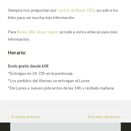
Siempre nos preguntan por
cestas de flores CBD
, accede a los
links para ver mucha más información.
Para
flores CBD al por mayor
accede a estos enlaces para más
información.
Horario:
Envío gratis desde 60€
*Entregas en 24-72h en la península
*Los pedidos del Viernes se entregan el Lunes
*De Lunes a Jueves pide antes de las 14h y recíbelo mañana
Navegación
←
Entrada anterior
Entrada siguiente
→
de
entradas