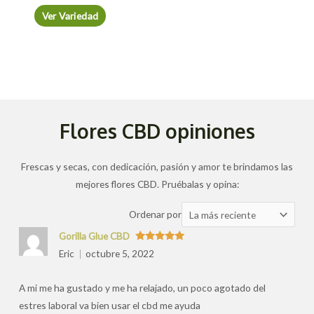
Ver Variedad
Flores CBD opiniones
Frescas y secas, con dedicación, pasión y amor te brindamos las
mejores flores CBD. Pruébalas y opina:
Ordenar
Ordenar por
las
Gorilla Glue CBD
valoraciones
Valorado
Eric
octubre 5, 2022
con
5
de 5
por
A mi me ha gustado y me ha relajado, un poco agotado del
estres laboral va bien usar el cbd me ayuda