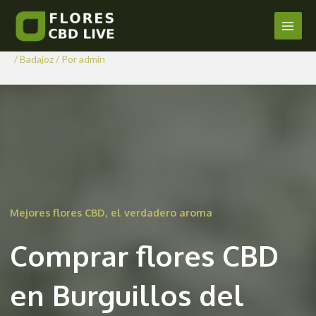
Comprar Flores CBD en
Ir
al
Burguillos del Cerro
Main
contenido
/
Badajoz
/ Por
admin
Men
Mejores flores CBD, el verdadero aroma
Comprar flores CBD
en Burguillos del