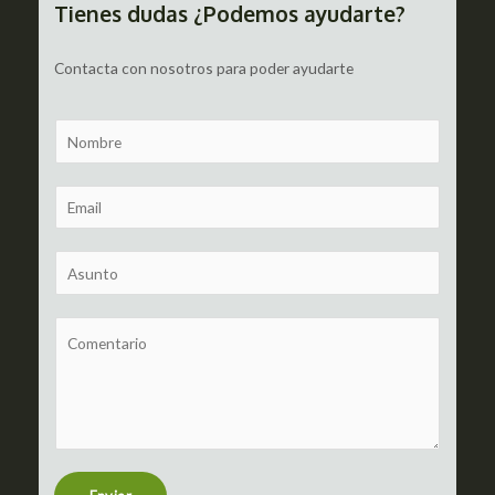
Tienes dudas ¿Podemos ayudarte?
Contacta con nosotros para poder ayudarte
N
a
m
E
e
m
a
S
i
u
l
b
C
*
j
o
e
m
c
m
t
e
n