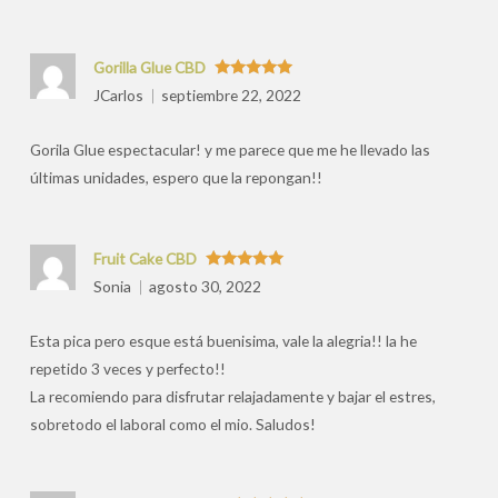
Gorilla Glue CBD
Valorado
JCarlos
septiembre 22, 2022
con
5
de 5
Gorila Glue espectacular! y me parece que me he llevado las
últimas unidades, espero que la repongan!!
Fruit Cake CBD
Valorado
Sonia
agosto 30, 2022
con
5
de 5
Esta pica pero esque está buenisima, vale la alegria!! la he
repetido 3 veces y perfecto!!
La recomiendo para disfrutar relajadamente y bajar el estres,
sobretodo el laboral como el mio. Saludos!