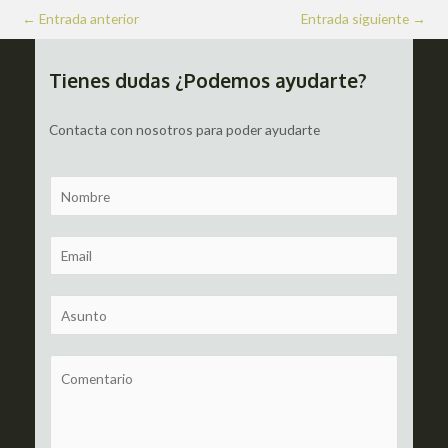
Navegación
←
Entrada anterior
Entrada siguiente
→
de
entradas
Tienes dudas ¿Podemos ayudarte?
Contacta con nosotros para poder ayudarte
N
a
m
E
e
m
a
S
i
u
l
b
C
*
j
o
e
m
c
m