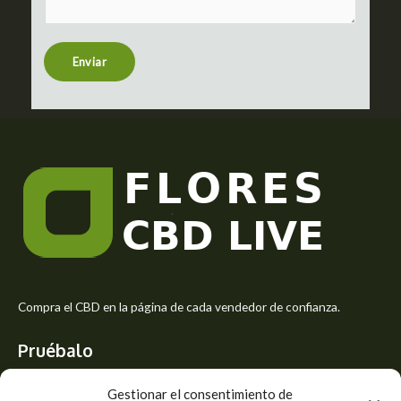
t
e
n
t
Enviar
o
r
M
e
s
s
a
g
e
*
Compra el CBD en la página de cada vendedor de confianza.
Pruébalo
Siente el mejor aroma de las flores CBD y usa los beneficios del
Gestionar el consentimiento de