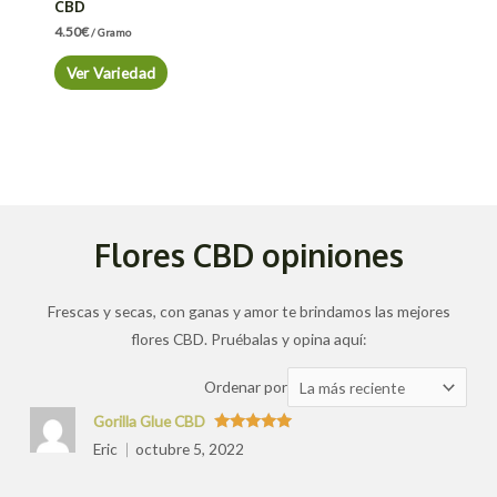
CBD
4.50
€
/ Gramo
Ver Variedad
Flores CBD opiniones
Frescas y secas, con ganas y amor te brindamos las mejores
flores CBD. Pruébalas y opina aquí:
Ordenar
Ordenar por
las
Gorilla Glue CBD
valoraciones
Valorado
Eric
octubre 5, 2022
con
5
de 5
por