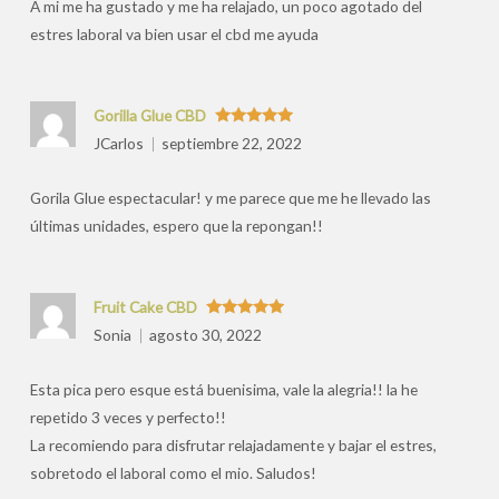
A mi me ha gustado y me ha relajado, un poco agotado del
estres laboral va bien usar el cbd me ayuda
Gorilla Glue CBD
Valorado
JCarlos
septiembre 22, 2022
con
5
de 5
Gorila Glue espectacular! y me parece que me he llevado las
últimas unidades, espero que la repongan!!
Fruit Cake CBD
Valorado
Sonia
agosto 30, 2022
con
5
de 5
Esta pica pero esque está buenisima, vale la alegria!! la he
repetido 3 veces y perfecto!!
La recomiendo para disfrutar relajadamente y bajar el estres,
sobretodo el laboral como el mio. Saludos!