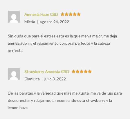
Amnesia Haze CBD
Valorado
Mieria
agosto 24, 2022
con
5
de 5
Sin duda que para el estres esta es la que me va mejor, me deja
amnesiado jjjj, el relajamiento corporal perfecto y la cabeza
perfecta
Strawberry Amnesia CBD
Valorado
Gianluca
julio 3, 2022
con
5
de 5
De las baratas y la variedad que más me gusta, me va de lujo para
desconectar y relajarme, la recomiendo esta strawberry y la
lemon haze