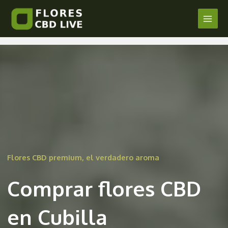
Comprar Flores CBD en Cubilla
Ir
al
Main
/
Soria
/ Por
admin
contenido
Men
Flores CBD premium, el verdadero aroma
Comprar flores CBD
en Cubilla