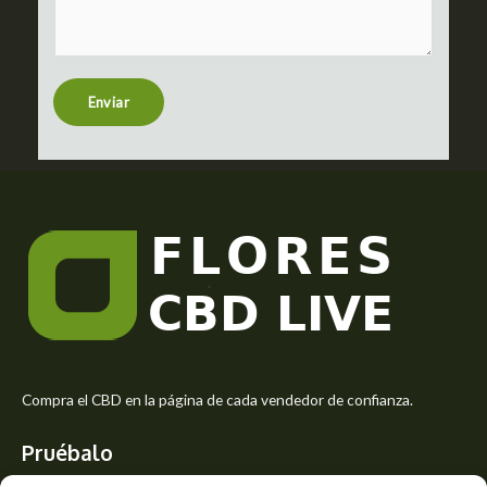
c
m
t
e
n
t
Enviar
o
r
M
e
s
s
a
g
e
*
Compra el CBD en la página de cada vendedor de confianza.
Pruébalo