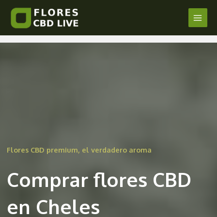
Comprar Flores CBD en Cheles
Ir
al
Main
/
Badajoz
/ Por
admin
contenido
Men
Flores CBD premium, el verdadero aroma
Comprar flores CBD
en Cheles