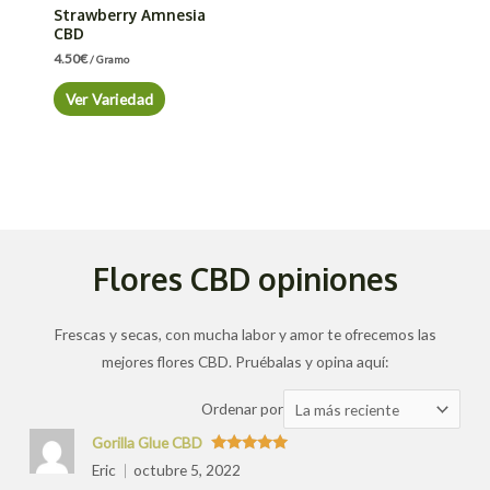
Strawberry Amnesia
CBD
4.50
€
/ Gramo
Ver Variedad
Flores CBD opiniones
Frescas y secas, con mucha labor y amor te ofrecemos las
mejores flores CBD. Pruébalas y opina aquí:
Ordenar
Ordenar por
las
Gorilla Glue CBD
valoraciones
Valorado
Eric
octubre 5, 2022
con
5
de 5
por