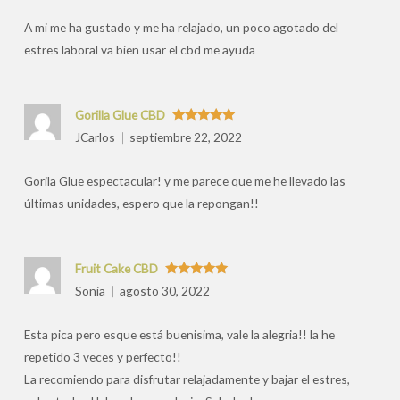
A mi me ha gustado y me ha relajado, un poco agotado del
estres laboral va bien usar el cbd me ayuda
Gorilla Glue CBD
Valorado
JCarlos
septiembre 22, 2022
con
5
de 5
Gorila Glue espectacular! y me parece que me he llevado las
últimas unidades, espero que la repongan!!
Fruit Cake CBD
Valorado
Sonia
agosto 30, 2022
con
5
de 5
Esta pica pero esque está buenisima, vale la alegria!! la he
repetido 3 veces y perfecto!!
La recomiendo para disfrutar relajadamente y bajar el estres,