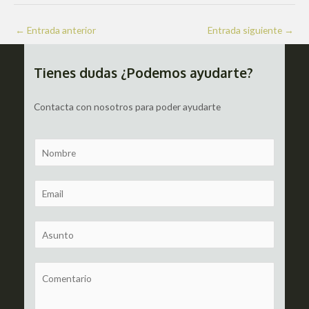
Navegación
←
Entrada anterior
Entrada siguiente
→
de
entradas
Tienes dudas ¿Podemos ayudarte?
Contacta con nosotros para poder ayudarte
N
a
m
E
e
m
a
S
i
u
l
b
C
*
j
o
e
m