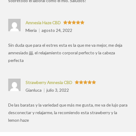
sobretodo el laboral como el mio. Saludos!
Amnesia Haze CBD
Valorado
Mieria
agosto 24, 2022
con
5
de 5
Sin duda que para el estres esta es la que me va mejor, me deja
amnesiado jjjj, el relajamiento corporal perfecto y la cabeza
perfecta
Strawberry Amnesia CBD
Valorado
Gianluca
julio 3, 2022
con
5
de 5
De las baratas y la variedad que más me gusta, me va de lujo para
desconectar y relajarme, la recomiendo esta strawberry y la
lemon haze