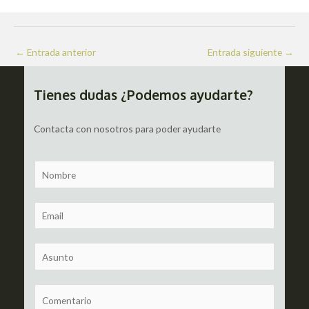
Navegación
←
Entrada anterior
Entrada siguiente
→
de
entradas
Tienes dudas ¿Podemos ayudarte?
Contacta con nosotros para poder ayudarte
N
a
m
E
e
m
a
S
i
u
l
b
C
*
j