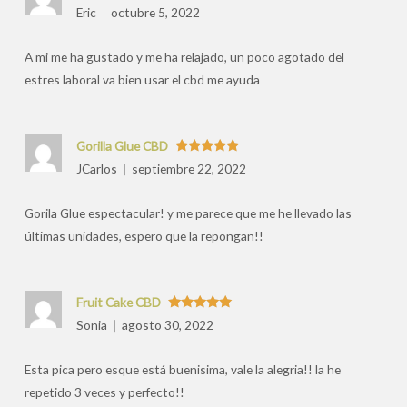
valoraciones
Valorado
Eric
octubre 5, 2022
con
5
de 5
por
A mi me ha gustado y me ha relajado, un poco agotado del
estres laboral va bien usar el cbd me ayuda
Gorilla Glue CBD
Valorado
JCarlos
septiembre 22, 2022
con
5
de 5
Gorila Glue espectacular! y me parece que me he llevado las
últimas unidades, espero que la repongan!!
Fruit Cake CBD
Valorado
Sonia
agosto 30, 2022
con
5
de 5
Esta pica pero esque está buenisima, vale la alegria!! la he
repetido 3 veces y perfecto!!