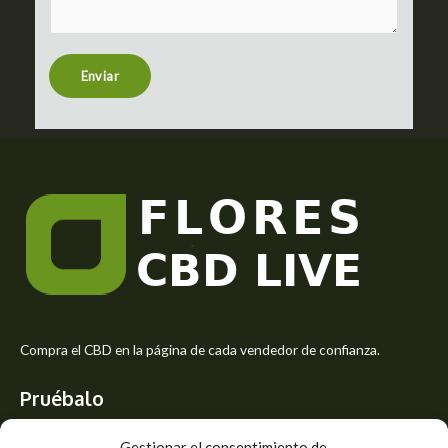
m
t
e
n
t
Enviar
o
r
M
e
s
s
a
g
e
*
Compra el CBD en la página de cada vendedor de confianza.
Pruébalo
Siente el mejor aroma de las flores CBD y usa los beneficios del
Gestionar el consentimiento de