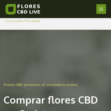
Comprar Flores CBD en
Ir
al
Coristanco
Main
contenido
/
La Coruña
/ Por
admin
Men
Flores CBD premium, el verdadero aroma
Comprar flores CBD