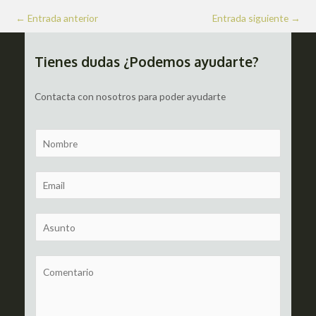
Navegación
←
Entrada anterior
Entrada siguiente
→
de
entradas
Tienes dudas ¿Podemos ayudarte?
Contacta con nosotros para poder ayudarte
N
a
m
E
e
m
a
S
i
u
l
b
C
*
j
o
e
m
c