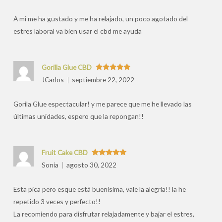
por
A mi me ha gustado y me ha relajado, un poco agotado del
estres laboral va bien usar el cbd me ayuda
Gorilla Glue CBD
Valorado
JCarlos
septiembre 22, 2022
con
5
de 5
Gorila Glue espectacular! y me parece que me he llevado las
últimas unidades, espero que la repongan!!
Fruit Cake CBD
Valorado
Sonia
agosto 30, 2022
con
5
de 5
Esta pica pero esque está buenisima, vale la alegria!! la he
repetido 3 veces y perfecto!!
La recomiendo para disfrutar relajadamente y bajar el estres,