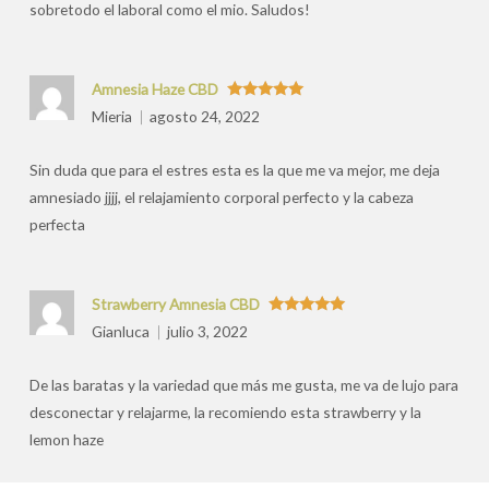
sobretodo el laboral como el mio. Saludos!
Amnesia Haze CBD
Valorado
Mieria
agosto 24, 2022
con
5
de 5
Sin duda que para el estres esta es la que me va mejor, me deja
amnesiado jjjj, el relajamiento corporal perfecto y la cabeza
perfecta
Strawberry Amnesia CBD
Valorado
Gianluca
julio 3, 2022
con
5
de 5
De las baratas y la variedad que más me gusta, me va de lujo para
desconectar y relajarme, la recomiendo esta strawberry y la
lemon haze