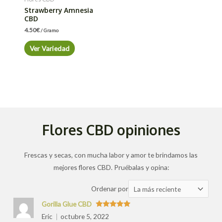
Strawberry Amnesia
CBD
4.50
€
/ Gramo
Ver Variedad
Flores CBD opiniones
Frescas y secas, con mucha labor y amor te brindamos las
mejores flores CBD. Pruébalas y opina:
Ordenar
Ordenar por
las
Gorilla Glue CBD
valoraciones
Valorado
Eric
octubre 5, 2022
con
5
de 5