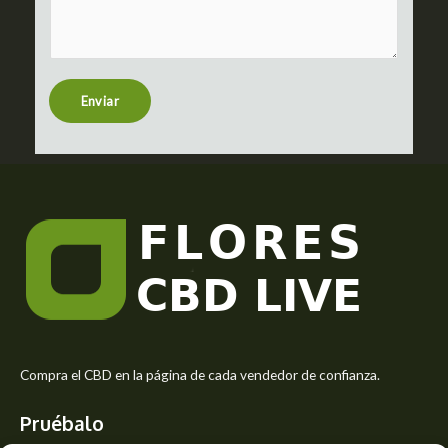
m
c
m
t
e
n
t
Enviar
o
r
M
e
s
s
a
g
e
*
Compra el CBD en la página de cada vendedor de confianza.
Pruébalo