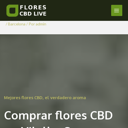
Comprar Flores CBD en Vilalba
Ir
al
Sasserra
Main
contenido
/
Barcelona
/ Por
admin
Men
Mejores flores CBD, el verdadero aroma
Comprar flores CBD