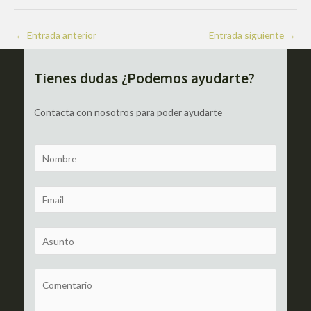
Navegación
←
Entrada anterior
Entrada siguiente
→
de
entradas
Tienes dudas ¿Podemos ayudarte?
Contacta con nosotros para poder ayudarte
N
a
m
E
e
m
a
S
i
u
l
b
C
*
j
o
e