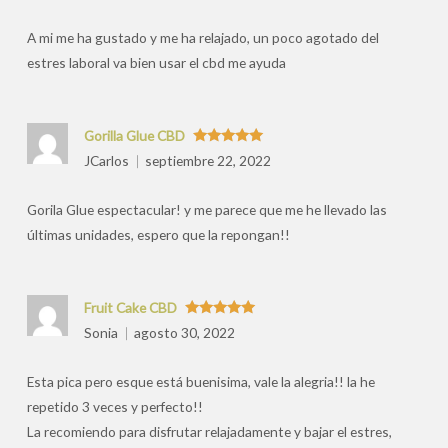
por
A mi me ha gustado y me ha relajado, un poco agotado del
estres laboral va bien usar el cbd me ayuda
Gorilla Glue CBD
Valorado
JCarlos
septiembre 22, 2022
con
5
de 5
Gorila Glue espectacular! y me parece que me he llevado las
últimas unidades, espero que la repongan!!
Fruit Cake CBD
Valorado
Sonia
agosto 30, 2022
con
5
de 5
Esta pica pero esque está buenisima, vale la alegria!! la he
repetido 3 veces y perfecto!!
La recomiendo para disfrutar relajadamente y bajar el estres,