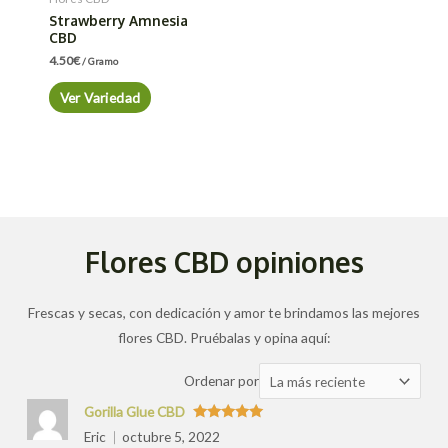
Strawberry Amnesia
CBD
4.50
€
/ Gramo
Ver Variedad
Flores CBD opiniones
Frescas y secas, con dedicación y amor te brindamos las mejores
flores CBD. Pruébalas y opina aquí:
Ordenar
Ordenar por
las
Gorilla Glue CBD
valoraciones
Valorado
Eric
octubre 5, 2022
con
5
de 5