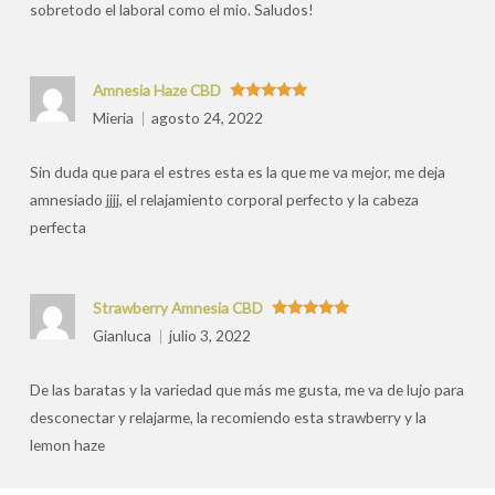
sobretodo el laboral como el mio. Saludos!
Amnesia Haze CBD
Valorado
Mieria
agosto 24, 2022
con
5
de 5
Sin duda que para el estres esta es la que me va mejor, me deja
amnesiado jjjj, el relajamiento corporal perfecto y la cabeza
perfecta
Strawberry Amnesia CBD
Valorado
Gianluca
julio 3, 2022
con
5
de 5
De las baratas y la variedad que más me gusta, me va de lujo para
desconectar y relajarme, la recomiendo esta strawberry y la
lemon haze