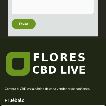
m
c
m
t
e
n
t
Enviar
o
r
M
e
s
s
a
g
e
*
Compra el CBD en la página de cada vendedor de confianza.
Pruébalo