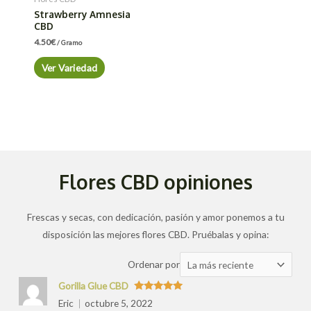
Strawberry Amnesia
CBD
4.50
€
/ Gramo
Ver Variedad
Flores CBD opiniones
Frescas y secas, con dedicación, pasión y amor ponemos a tu
disposición las mejores flores CBD. Pruébalas y opina:
Ordenar
Ordenar por
las
Gorilla Glue CBD
valoraciones
Valorado
Eric
octubre 5, 2022
con
5
de 5