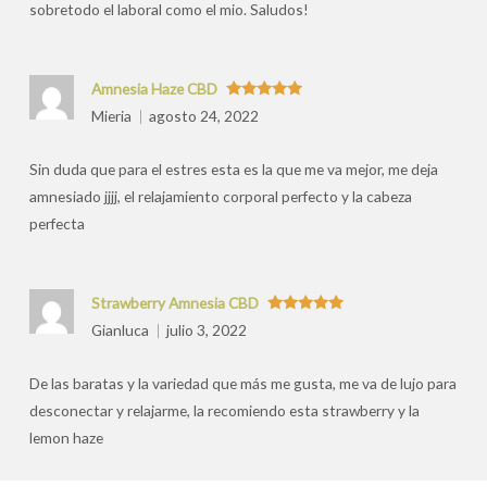
sobretodo el laboral como el mio. Saludos!
Amnesia Haze CBD
Valorado
Mieria
agosto 24, 2022
con
5
de 5
Sin duda que para el estres esta es la que me va mejor, me deja
amnesiado jjjj, el relajamiento corporal perfecto y la cabeza
perfecta
Strawberry Amnesia CBD
Valorado
Gianluca
julio 3, 2022
con
5
de 5
De las baratas y la variedad que más me gusta, me va de lujo para
desconectar y relajarme, la recomiendo esta strawberry y la
lemon haze