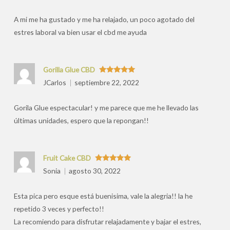
por
A mi me ha gustado y me ha relajado, un poco agotado del
estres laboral va bien usar el cbd me ayuda
Gorilla Glue CBD
Valorado
JCarlos
septiembre 22, 2022
con
5
de 5
Gorila Glue espectacular! y me parece que me he llevado las
últimas unidades, espero que la repongan!!
Fruit Cake CBD
Valorado
Sonia
agosto 30, 2022
con
5
de 5
Esta pica pero esque está buenisima, vale la alegria!! la he
repetido 3 veces y perfecto!!
La recomiendo para disfrutar relajadamente y bajar el estres,