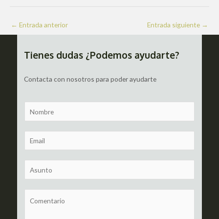
Navegación
←
Entrada anterior
Entrada siguiente
→
de
entradas
Tienes dudas ¿Podemos ayudarte?
Contacta con nosotros para poder ayudarte
N
a
m
E
e
m
a
S
i
u
l
b
C
*
j
o
e