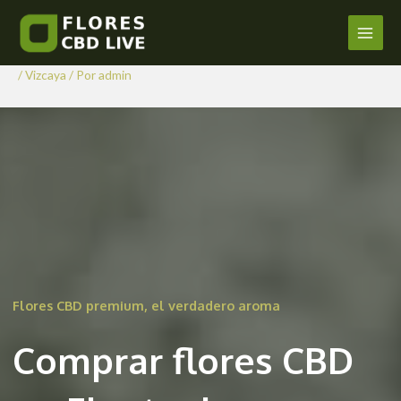
Comprar Flores CBD en
Ir
al
Elantxobe
Main
contenido
/
Vizcaya
/ Por
admin
Men
Flores CBD premium, el verdadero aroma
Comprar flores CBD