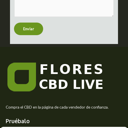
m
c
m
t
e
n
t
Enviar
o
r
M
e
s
s
a
g
e
*
Compra el CBD en la página de cada vendedor de confianza.
Pruébalo