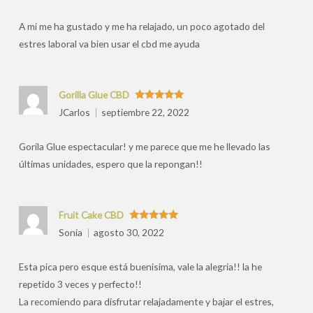
por
A mi me ha gustado y me ha relajado, un poco agotado del
estres laboral va bien usar el cbd me ayuda
Gorilla Glue CBD
Valorado
JCarlos
septiembre 22, 2022
con
5
de 5
Gorila Glue espectacular! y me parece que me he llevado las
últimas unidades, espero que la repongan!!
Fruit Cake CBD
Valorado
Sonia
agosto 30, 2022
con
5
de 5
Esta pica pero esque está buenisima, vale la alegria!! la he
repetido 3 veces y perfecto!!
La recomiendo para disfrutar relajadamente y bajar el estres,