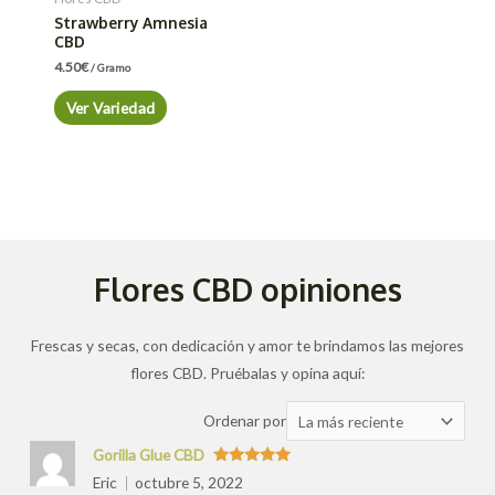
Strawberry Amnesia
CBD
4.50
€
/ Gramo
Ver Variedad
Flores CBD opiniones
Frescas y secas, con dedicación y amor te brindamos las mejores
flores CBD. Pruébalas y opina aquí:
Ordenar
Ordenar por
las
Gorilla Glue CBD
valoraciones
Valorado
Eric
octubre 5, 2022
con
5
de 5