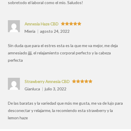
sobretodo el laboral como el mio. Saludos!
Amnesia Haze CBD
Valorado
Mieria
agosto 24, 2022
con
5
de 5
Sin duda que para el estres esta es la que me va mejor, me deja
amnesiado jjjj, el relajamiento corporal perfecto y la cabeza
perfecta
Strawberry Amnesia CBD
Valorado
Gianluca
julio 3, 2022
con
5
de 5
De las baratas y la variedad que más me gusta, me va de lujo para
desconectar y relajarme, la recomiendo esta strawberry y la
lemon haze