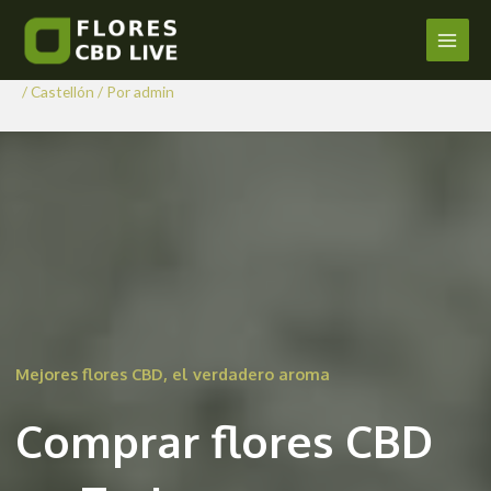
Comprar Flores CBD en
Ir
al
Traiguera
Main
contenido
/
Castellón
/ Por
admin
Men
Mejores flores CBD, el verdadero aroma
Comprar flores CBD