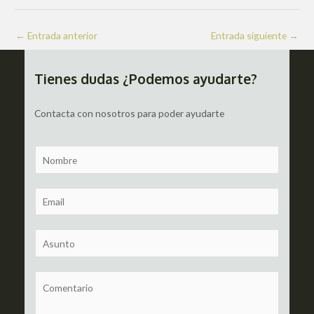
Navegación
←
Entrada anterior
Entrada siguiente
→
de
entradas
Tienes dudas ¿Podemos ayudarte?
Contacta con nosotros para poder ayudarte
N
a
m
E
e
m
a
S
i
u
l
b
C
*
j
o
e